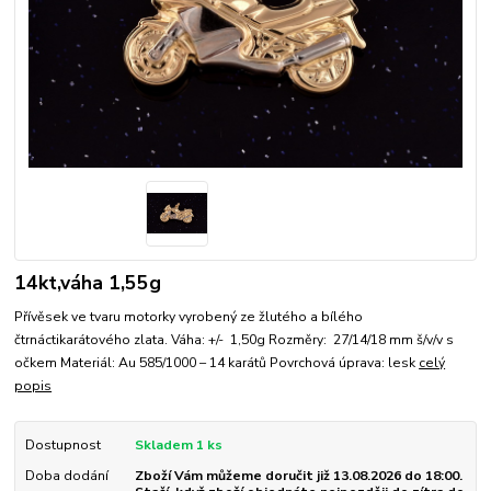
14kt,váha 1,55g
Přívěsek ve tvaru motorky vyrobený ze žlutého a bílého
čtrnáctikarátového zlata. Váha: +/- 1,50g Rozměry: 27/14/18 mm š/v/v s
očkem Materiál: Au 585/1000 – 14 karátů Povrchová úprava: lesk
celý
popis
Dostupnost
Skladem 1 ks
Doba dodání
Zboží Vám můžeme doručit již 13.08.2026 do 18:00.