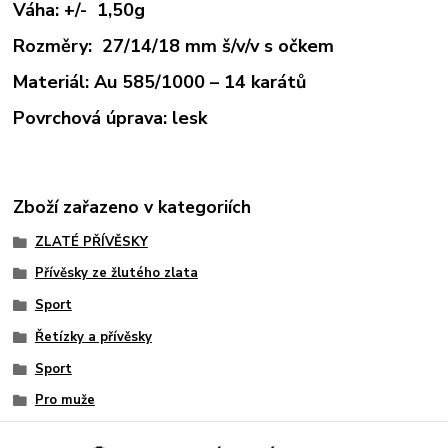
Váha: +/- 1,50g
Rozměry: 27/14/18 mm š/v/v s očkem
Materiál: Au 585/1000 – 14 karátů
Povrchová úprava: lesk
Zboží zařazeno v kategoriích
ZLATÉ PŘÍVĚSKY
Přívěsky ze žlutého zlata
Sport
Řetízky a přívěsky
Sport
Pro muže
Moto GP Brno zlatá motorka