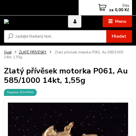
0
ks
za
0,00 Kč
Menu
Hledat
Úvod
ZLATÉ PŘÍVĚSKY
Zlatý přívěsek motorka P061, Au 585/1000
14kt, 1,55g
Zlatý přívěsek motorka P061, Au
585/1000 14kt, 1,55g
Doprava ZDARMA