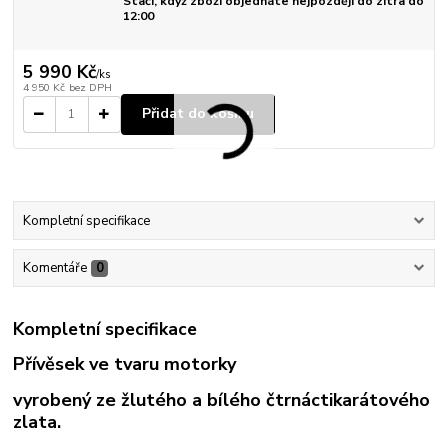
Stačí, když zboží objednáte nejpozději do zítra do
12:00
5 990 Kč
/
ks
4 950 Kč
bez DPH
Přidat do košíku
Kompletní specifikace
Komentáře
0
Kompletní specifikace
Přívěsek ve tvaru motorky
vyrobený ze žlutého a bílého čtrnáctikarátového
zlata.