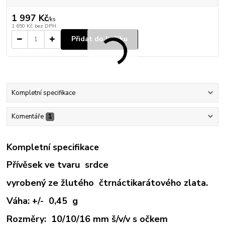
1 997 Kč
/
ks
1 650 Kč
bez DPH
Přidat do košíku
Kompletní specifikace
Komentáře
1
Kompletní specifikace
Přívěsek ve tvaru srdce
vyrobený ze žlutého čtrnáctikarátového zlata.
Váha: +/- 0,45 g
Rozměry: 10/10/16 mm š/v/v s očkem