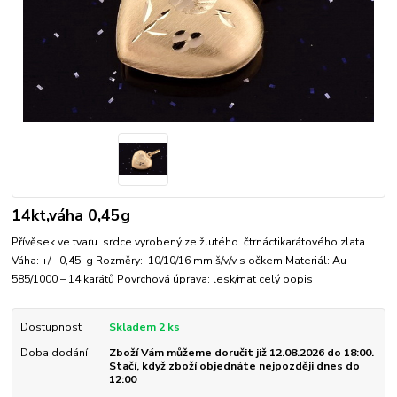
14kt,váha 0,45g
Přívěsek ve tvaru srdce vyrobený ze žlutého čtrnáctikarátového zlata.
Váha: +/- 0,45 g Rozměry: 10/10/16 mm š/v/v s očkem Materiál: Au
585/1000 – 14 karátů Povrchová úprava: lesk/mat
celý popis
Dostupnost
Skladem 2 ks
Doba dodání
Zboží Vám můžeme doručit již 12.08.2026 do 18:00.
Stačí, když zboží objednáte nejpozději dnes do
12:00