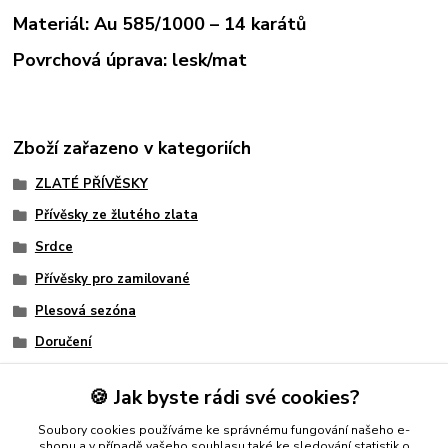
Materiál: Au 585/1000 – 14 karátů
Povrchová úprava: lesk/mat
Zboží zařazeno v kategoriích
ZLATÉ PŘÍVĚSKY
Přívěsky ze žlutého zlata
Srdce
Přívěsky pro zamilované
Plesová sezóna
Doručení
Žlutý přívěšek
🍪 Jak byste rádi své cookies?
Srdíčko
Soubory cookies používáme ke správnému fungování našeho e-
Dámský
shopu a v případě vašeho souhlasu také ke sledování statistik o