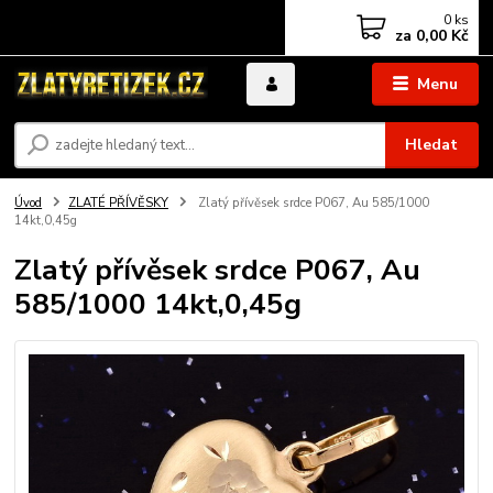
0
ks
za
0,00 Kč
Menu
Hledat
Úvod
ZLATÉ PŘÍVĚSKY
Zlatý přívěsek srdce P067, Au 585/1000
14kt,0,45g
Zlatý přívěsek srdce P067, Au
585/1000 14kt,0,45g