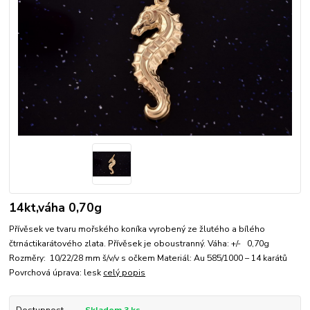
14kt,váha 0,70g
Přívěsek ve tvaru mořského koníka vyrobený ze žlutého a bílého
čtrnáctikarátového zlata. Přívěsek je oboustranný. Váha: +/- 0,70g
Rozměry: 10/22/28 mm š/v/v s očkem Materiál: Au 585/1000 – 14 karátů
Povrchová úprava: lesk
celý popis
Dostupnost
Skladem 3 ks