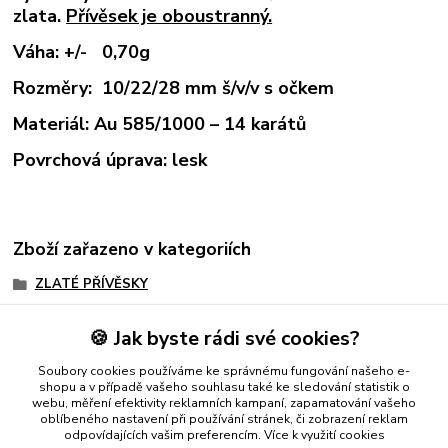
zlata.
Přívěsek je oboustranný.
Váha: +/- 0,70g
Rozměry: 10/22/28 mm š/v/v s očkem
Materiál: Au 585/1000 – 14 karátů
Povrchová úprava: lesk
Zboží zařazeno v kategoriích
ZLATÉ PŘÍVĚSKY
Přívěsky ze žlutého zlata
🍪 Jak byste rádi své cookies?
Fauna
Soubory cookies používáme ke správnému fungování našeho e-
Zvířata
shopu a v případě vašeho souhlasu také ke sledování statistik o
webu, měření efektivity reklamních kampaní, zapamatování vašeho
oblíbeného nastavení při používání stránek, či zobrazení reklam
odpovídajících vašim preferencím.
Více k využití cookies