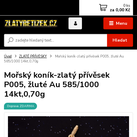
0
ks
za
0,00 Kč
Menu
Hledat
Úvod
ZLATÉ PŘÍVĚSKY
Mořský koník-zlatý přívěsek P005, žluté Au
585/1000 14kt,0,70g
Mořský koník-zlatý přívěsek
P005, žluté Au 585/1000
14kt,0,70g
Doprava ZDARMA