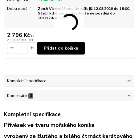
Doba dodání
Zboží Vám můžeme doručit již 12.08.2026 do 18:00.
Stačí, když zboží objednáte nejpozději do
10.08.2026 12:00
2 796 Kč
/
ks
2 311 Kč
bez DPH
Přidat do košíku
Kompletní specifikace
Komentáře
0
Kompletní specifikace
Přívěsek ve tvaru mořského koníka
vyrobený ze žlutého a bílého čtrnáctikarátového