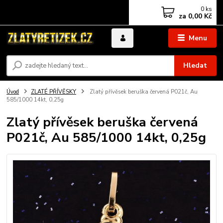
0
ks
za
0,00 Kč
Menu
Hledat
Úvod
ZLATÉ PŘÍVĚSKY
Zlatý přívěsek beruška červená P021č, Au
585/1000 14kt, 0,25g
Zlatý přívěsek beruška červená
P021č, Au 585/1000 14kt, 0,25g