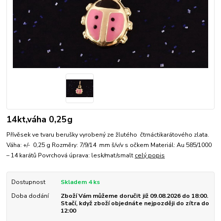
14kt,váha 0,25g
Přívěsek ve tvaru berušky vyrobený ze žlutého čtrnáctikarátového zlata.
Váha: +/- 0,25 g Rozměry: 7/9/14 mm š/v/v s očkem Materiál: Au 585/1000
– 14 karátů Povrchová úprava: lesk/mat/smalt
celý popis
Dostupnost
Skladem 4 ks
Doba dodání
Zboží Vám můžeme doručit již 09.08.2026 do 18:00.
Stačí, když zboží objednáte nejpozději do zítra do
12:00