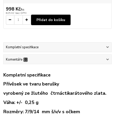
998 Kč
/
ks
825 Kč
bez DPH
Přidat do košíku
Kompletní specifikace
Komentáře
0
Kompletní specifikace
Přívěsek ve tvaru berušky
vyrobený ze žlutého čtrnáctikarátového zlata.
Váha: +/- 0,25 g
Rozměry: 7/9/14 mm š/v/v s očkem