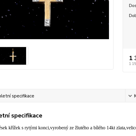
Dos
Dob
1 
1 1
etní specifikace
tní specifikace
ěsek křížek s rytými konci,vyrobený ze žlutého a bílého 14kt zlata,veli