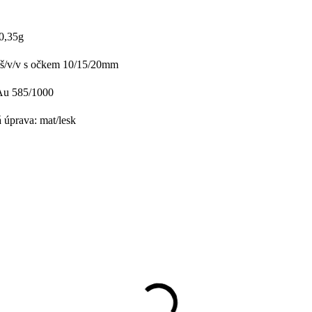
 0,35g
š/v/v s očkem 10/15/20mm
 Au 585/1000
 úprava: mat/lesk