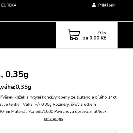
HEUREKA
Přihlášení
0
ks
za
0,00 Kč
, 0,35g
,váha:0,35g
řívěsek křížek s rytými konci,vyrobený ze žlutého a bílého 14kt
velice lehký Váha: +/- 0,35g Rozměry: š/v/v s očkem
/20mm Materiál: Au 585/1000 Povrchová úprava: mat/lesk
celý popis