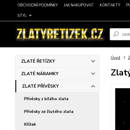
OBCHODNÍ PODMÍNKY
JAK NAKUPOVAT
KONTAKTY
P
STYL
Úvod
ZLATÉ ŘETÍZKY
Zlat
ZLATÉ NÁRAMKY
ZLATÉ PŘÍVĚSKY
Přívěsky z bílého zlata
Přívěsky ze žlutého zlata
Křížek