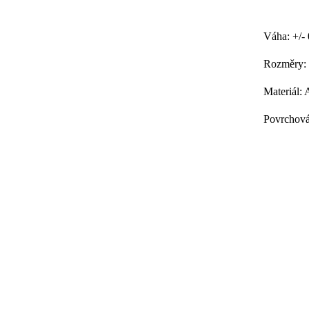
Váha: +/-
Rozměry: 
Materiál:
Povrchová