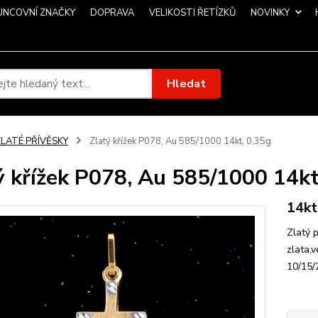
UNCOVNÍ ZNAČKY
DOPRAVA
VELIKOSTI ŘETÍZKŮ
NOVINKY
Hledat
ZLATÉ PŘÍVĚSKY
Zlatý křížek P078, Au 585/1000 14kt, 0,35g
ý křížek P078, Au 585/1000 14kt
14kt
Zlatý p
zlata,
10/15