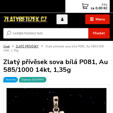
0
ks
za
0,00 Kč
Menu
Hledat
Úvod
ZLATÉ PŘÍVĚSKY
Zlatý přívěsek sova bílá P081, Au 585/1000
14kt, 1,35g
Zlatý přívěsek sova bílá P081, Au
585/1000 14kt, 1,35g
Novinka
Doprava ZDARMA