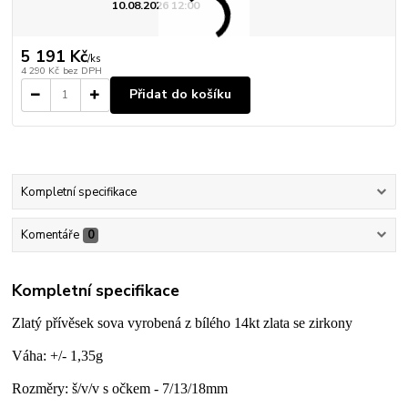
10.08.2026 12:00
5 191 Kč
/
ks
4 290 Kč
bez DPH
Přidat do košíku
Kompletní specifikace
Komentáře
0
Kompletní specifikace
Zlatý přívěsek sova vyrobená z bílého 14kt zlata se zirkony
Váha: +/- 1,35g
Rozměry: š/v/v s očkem - 7/13/18mm