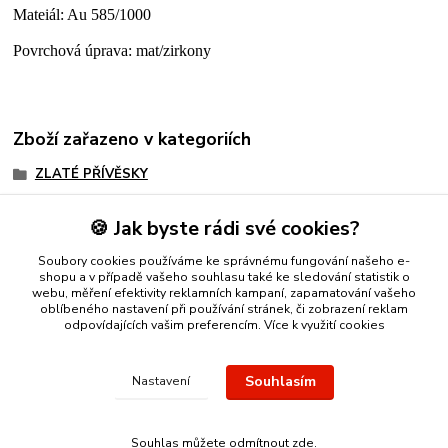
Mateiál: Au 585/1000
Povrchová úprava: mat/zirkony
Zboží zařazeno v kategoriích
ZLATÉ PŘÍVĚSKY
Přívěsky z bílého zlata
🍪 Jak byste rádi své cookies?
Zvířata
Soubory cookies používáme ke správnému fungování našeho e-
Pánské přívěšky
shopu a v případě vašeho souhlasu také ke sledování statistik o
webu, měření efektivity reklamních kampaní, zapamatování vašeho
oblíbeného nastavení při používání stránek, či zobrazení reklam
odpovídajících vašim preferencím.
Více k využití cookies
Nákup zlatého šperku s jistotou a ke spokojenosti
Zlatý přívěsek
Souhlasím
Nastavení
nebo řetízek spolehlivý nápad na dárek.
Stříbro Nikol
- on-line
obchod se stříbrnými a zlatými šperky
Souhlas můžete odmítnout
zde
.