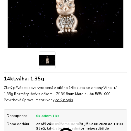
14kt,váha: 1,35g
Zlatý přívěsek sova vyrobená z bílého 14kt zlata se zirkony Váha: +/-
1,35g Rozměry: š/v/v s očkem - 7/13/18mm Mateiál: Au 585/1000
Povrchová úprava: mat/zirkony
celý popis
Dostupnost
Skladem 1 ks
Doba dodání
Zboží Vám můžeme doručit již 12.08.2026 do 18:00.
Stačí, když zboží objednáte nejpozději do