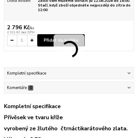
Doba dodání
Zboží Vám můžeme doručit již 12.08.2026 do 18:00.
Stačí, když zboží objednáte nejpozději do zítra do
12:00
2 796 Kč
/
ks
2 311 Kč
bez DPH
Přidat do košíku
Kompletní specifikace
Komentáře
0
Kompletní specifikace
Přívěsek ve tvaru kříže
vyrobený ze žlutého čtrnáctikarátového zlata.