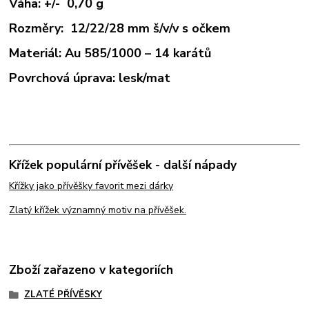
Váha: +/- 0,70 g
Rozměry: 12/22/28 mm š/v/v s očkem
Materiál: Au 585/1000 – 14 karátů
Povrchová úprava: lesk/mat
Křížek populární přívěšek - další nápady
Křížky jako přívěšky favorit mezi dárky
Zlatý křížek významný motiv na přívěšek.
Zboží zařazeno v kategoriích
ZLATÉ PŘÍVĚSKY