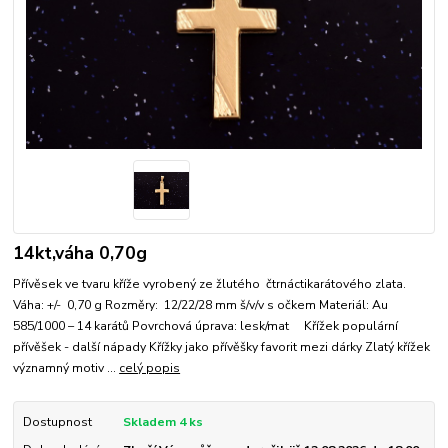
14kt,váha 0,70g
Přívěsek ve tvaru kříže vyrobený ze žlutého čtrnáctikarátového zlata.
Váha: +/- 0,70 g Rozměry: 12/22/28 mm š/v/v s očkem Materiál: Au
585/1000 – 14 karátů Povrchová úprava: lesk/mat Křížek populární
přívěšek - další nápady Křížky jako přívěšky favorit mezi dárky Zlatý křížek
významný motiv ...
celý popis
Dostupnost
Skladem 4 ks