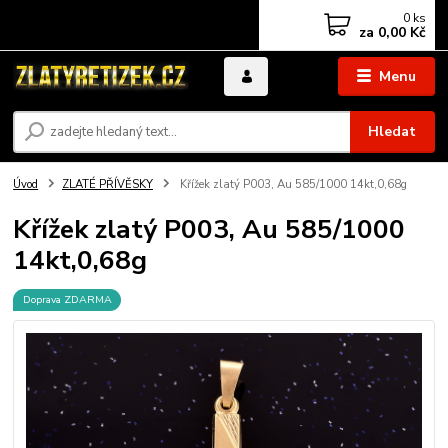
0
ks
za
0,00 Kč
Menu
Hledat
Úvod
ZLATÉ PŘÍVĚSKY
Křížek zlatý P003, Au 585/1000 14kt,0,68g
Křížek zlatý P003, Au 585/1000
14kt,0,68g
Doprava ZDARMA