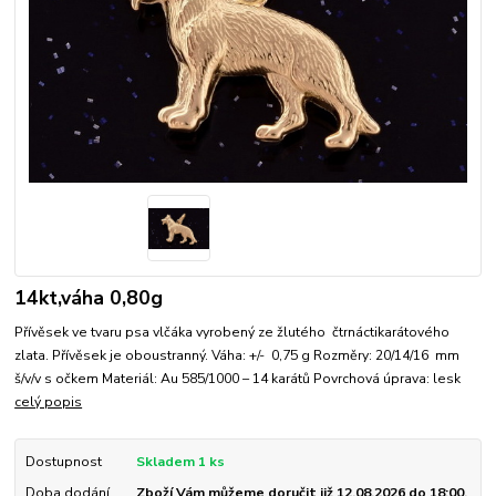
14kt,váha 0,80g
Přívěsek ve tvaru psa vlčáka vyrobený ze žlutého čtrnáctikarátového
zlata. Přívěsek je oboustranný. Váha: +/- 0,75 g Rozměry: 20/14/16 mm
š/v/v s očkem Materiál: Au 585/1000 – 14 karátů Povrchová úprava: lesk
celý popis
Dostupnost
Skladem 1 ks
Doba dodání
Zboží Vám můžeme doručit již 12.08.2026 do 18:00.