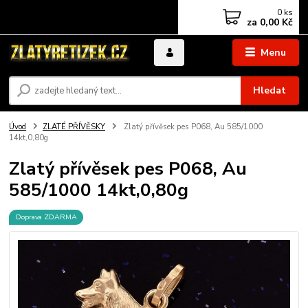
0
ks
za
0,00 Kč
Menu
Hledat
Úvod
ZLATÉ PŘÍVĚSKY
Zlatý přívěsek pes P068, Au 585/1000
14kt,0,80g
Zlatý přívěsek pes P068, Au
585/1000 14kt,0,80g
Doprava ZDARMA