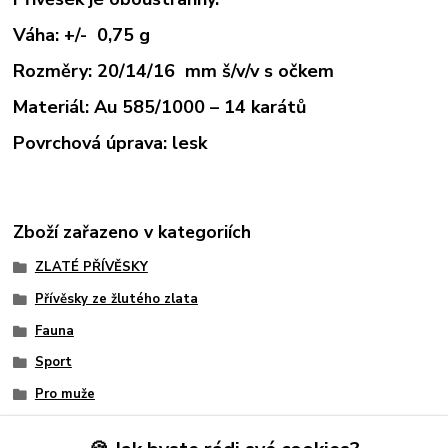
Váha: +/- 0,75 g
Rozměry: 20/14/16 mm š/v/v s očkem
Materiál: Au 585/1000 – 14 karátů
Povrchová úprava: lesk
Zboží zařazeno v kategoriích
ZLATÉ PŘÍVĚSKY
Přívěsky ze žlutého zlata
Fauna
Sport
Pro muže
Zvířata