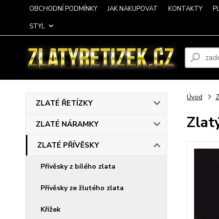
OBCHODNÍ PODMÍNKY
JAK NAKUPOVAT
KONTAKTY
P
STYL
Úvod
ZLATÉ ŘETÍZKY
Zlat
ZLATÉ NÁRAMKY
ZLATÉ PŘÍVĚSKY
Přívěsky z bílého zlata
Přívěsky ze žlutého zlata
Křížek