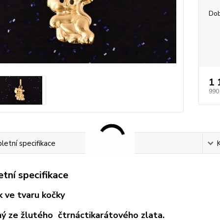
Dob
1 
990
etní specifikace
tní specifikace
k ve tvaru kočky
ý ze žlutého čtrnáctikarátového zlata.