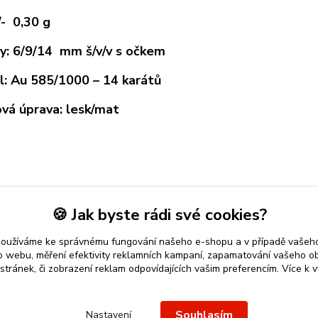
/- 0,30 g
: 6/9/14 mm š/v/v s očkem
l: Au 585/1000 – 14 karátů
vá úprava: lesk/mat
zařazeno v kategoriích
🍪 Jak byste rádi své cookies?
É PŘÍVĚSKY
Přívěsky ze žlutého zlata
Zvíř
používáme ke správnému fungování našeho e-shopu a v případě vašeho
k o webu, měření efektivity reklamních kampaní, zapamatování vašeho o
 stránek, či zobrazení reklam odpovídajících vašim preferencím.
Více k v
 přívěsek
nebo řetízek spolehlivý nápad na dárek.
Stříbro Nikol
-
Souhlasím
Nastavení