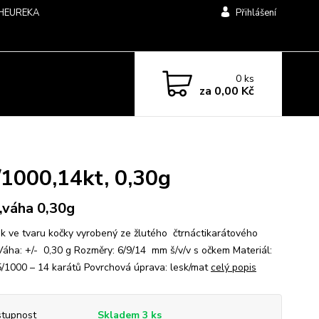
HEUREKA
Přihlášení
0
ks
za
0,00 Kč
/1000,14kt, 0,30g
,váha 0,30g
ek ve tvaru kočky vyrobený ze žlutého čtrnáctikarátového
 Váha: +/- 0,30 g Rozměry: 6/9/14 mm š/v/v s očkem Materiál:
/1000 – 14 karátů Povrchová úprava: lesk/mat
celý popis
tupnost
Skladem 3 ks