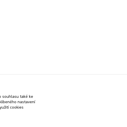
ata
Elegantní
 souhlasu také ke
blíbeného nastavení
yužití cookies
 on-line obchod se stříbrnými a zlatými šperky