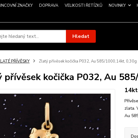
UNCOVNÍ ZNAČKY
DOPRAVA
VELIKOSTI ŘETÍZKŮ
NOVINKY
Hledat
ZLATÉ PŘÍVĚSKY
Zlatý přívěsek kočička P032, Au 585/1000,14kt, 0,30g
ý přívěsek kočička P032, Au 585
14kt
Přívěs
zlata.
Au 585
Dos