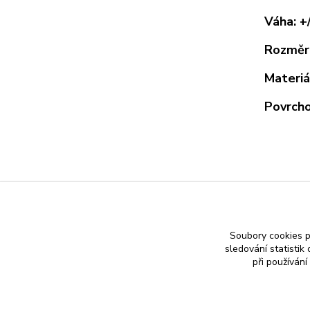
Váha: +
Rozměry
Materiá
Povrcho
Zboží 
ZLAT
Soubory cookies 
sledování statisti
při používání
Nákup zlatého šperku s jistotou a ke spokojenosti
Zlatý