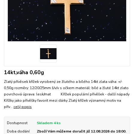
14kt,váha 0,60g
Zlatý přívěsek křížek vyrobený ze žlutého a bílého 14kt zlata váha: +/-
0,50g rozměry: 12/20/25mm š/v/v s očkem materiál: bílé a žluté 14kt zlato
povrchová úprava: lesk/mat Křížek populární přívěšek - další nápady
Křížky jako přívěšky favorit mezi dárky Zlatý křížek významný motiv na
přív...
celý popis
Dostupnost
Skladem 4 ks
Doba dodání
Zboží Vám můžeme doručit již 12.08.2026 do 18:00.