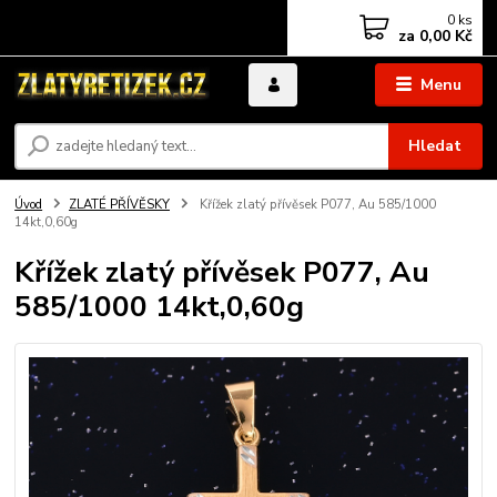
0
ks
za
0,00 Kč
Menu
Hledat
Úvod
ZLATÉ PŘÍVĚSKY
Křížek zlatý přívěsek P077, Au 585/1000
14kt,0,60g
Křížek zlatý přívěsek P077, Au
585/1000 14kt,0,60g