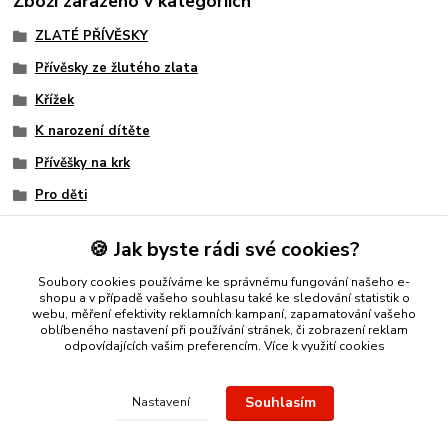
Zboží zařazeno v kategoriích
ZLATÉ PŘÍVĚSKY
Přívěsky ze žlutého zlata
Křížek
K narození dítěte
Přívěšky na krk
Pro děti
Elegantní
🍪 Jak byste rádi své cookies?
Ke křtu
Soubory cookies používáme ke správnému fungování našeho e-
Pánský
shopu a v případě vašeho souhlasu také ke sledování statistik o
webu, měření efektivity reklamních kampaní, zapamatování vašeho
oblíbeného nastavení při používání stránek, či zobrazení reklam
odpovídajících vašim preferencím.
Více k využití cookies
Nákup zlatého šperku s jistotou a ke spokojenosti
Zlatý přívěsek
Souhlasím
Nastavení
nebo řetízek spolehlivý nápad na dárek.
Stříbro Nikol
- on-line
obchod se stříbrnými a zlatými šperky