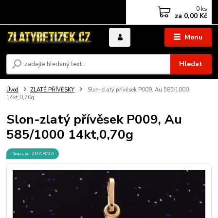
0
ks
za
0,00 Kč
Menu
Hledat
Úvod
ZLATÉ PŘÍVĚSKY
Slon-zlatý přívěsek P009, Au 585/1000
14kt,0,70g
Slon-zlatý přívěsek P009, Au
585/1000 14kt,0,70g
Doprava ZDARMA