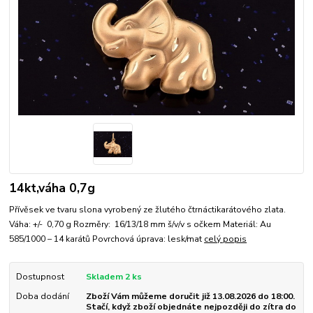
14kt,váha 0,7g
Přívěsek ve tvaru slona vyrobený ze žlutého čtrnáctikarátového zlata.
Váha: +/- 0,70 g Rozměry: 16/13/18 mm š/v/v s očkem Materiál: Au
585/1000 – 14 karátů Povrchová úprava: lesk/mat
celý popis
Dostupnost
Skladem 2 ks
Doba dodání
Zboží Vám můžeme doručit již 13.08.2026 do 18:00.
Stačí, když zboží objednáte nejpozději do zítra do