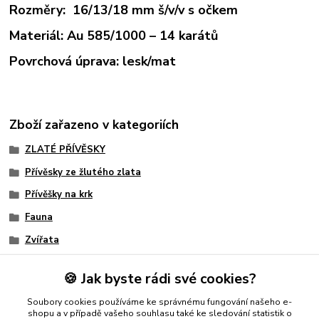
Rozměry: 16/13/18 mm š/v/v s očkem
Materiál: Au 585/1000 – 14 karátů
Povrchová úprava: lesk/mat
Zboží zařazeno v kategoriích
ZLATÉ PŘÍVĚSKY
Přívěsky ze žlutého zlata
Přívěšky na krk
Fauna
Zvířata
Pro chlapce
🍪 Jak byste rádi své cookies?
Slon
Soubory cookies používáme ke správnému fungování našeho e-
Dámský
shopu a v případě vašeho souhlasu také ke sledování statistik o