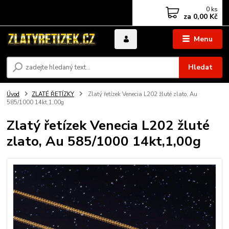
0
ks
za
0,00 Kč
Menu
Hledat
Úvod
ZLATÉ ŘETÍZKY
Zlatý řetízek Venecia L202 žluté zlato, Au
585/1000 14kt,1,00g
Zlatý řetízek Venecia L202 žluté
zlato, Au 585/1000 14kt,1,00g