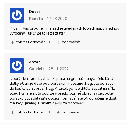
Dotaz
Renata
17.03.2026
Prosim Vas proc neni ma zadne uvedenych fotkach aspoň jednou
vyfoceny PuNč? Ze to je ze zlata?
zobrazit odpovědi
(1)
odpovědět
dotaz
Gabriela
28.11.2022
Dobrý den, ráda bych se zeptala na gramáž daných řetízků. U
délky 50cm je dole pod obrázkem napsáno 1,6g, ale po zadání
do košíku se zobrazí 1,2g. A také bych se chtěla zeptat na šířku
oček. Ptám je z důvodu, že v předchozí mé objednávce podle
obrázku vypadala šíře docela normální, ale při doručení je dost
malinký (jemný). Předem děkuji za odpověď
zobrazit odpovědi
(1)
odpovědět
Zboží zařazeno v kategoriích