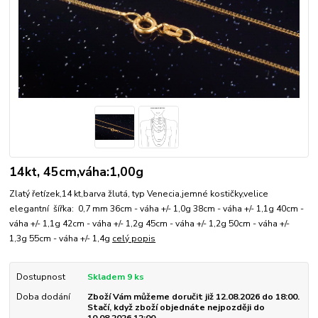
14kt, 45cm,váha:1,00g
Zlatý řetízek,14 kt,barva žlutá, typ Venecia,jemné kostičky,velice
elegantní šířka: 0,7 mm 36cm - váha +/- 1,0g 38cm - váha +/- 1,1g 40cm -
váha +/- 1,1g 42cm - váha +/- 1,2g 45cm - váha +/- 1,2g 50cm - váha +/-
1,3g 55cm - váha +/- 1,4g
celý popis
Dostupnost
Skladem 9 ks
Doba dodání
Zboží Vám můžeme doručit již 12.08.2026 do 18:00.
Stačí, když zboží objednáte nejpozději do
10.08.2026 12:00