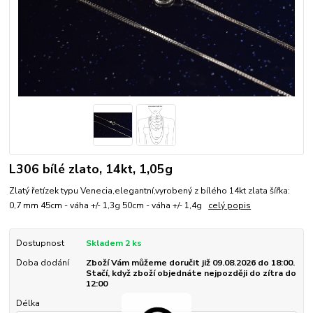
L306 bílé zlato, 14kt, 1,05g
Zlatý řetízek typu Venecia,elegantní,vyrobený z bílého 14kt zlata šířka:
0,7 mm 45cm - váha +/- 1,3g 50cm - váha +/- 1,4g
celý popis
Dostupnost
Skladem 2 ks
Doba dodání
Zboží Vám můžeme doručit již 09.08.2026 do 18:00.
Stačí, když zboží objednáte nejpozději do zítra do
12:00
Délka