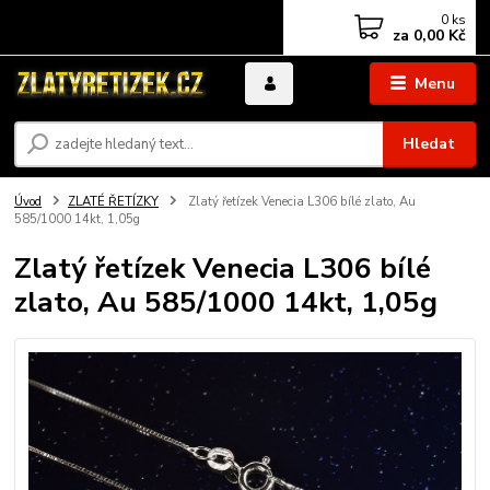
0
ks
za
0,00 Kč
Menu
Hledat
Úvod
ZLATÉ ŘETÍZKY
Zlatý řetízek Venecia L306 bílé zlato, Au
585/1000 14kt, 1,05g
Zlatý řetízek Venecia L306 bílé
zlato, Au 585/1000 14kt, 1,05g