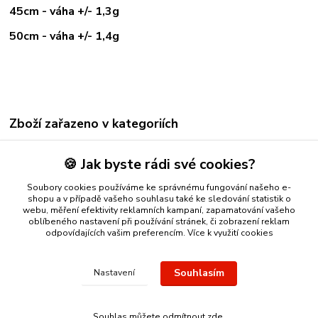
45cm - váha +/- 1,3g
50cm - váha +/- 1,4g
Zboží zařazeno v kategoriích
ZLATÉ ŘETÍZKY
🍪 Jak byste rádi své cookies?
bílé zlato
Soubory cookies používáme ke správnému fungování našeho e-
Řetízky a přívěsky
shopu a v případě vašeho souhlasu také ke sledování statistik o
webu, měření efektivity reklamních kampaní, zapamatování vašeho
oblíbeného nastavení při používání stránek, či zobrazení reklam
odpovídajících vašim preferencím.
Více k využití cookies
Nákup zlatého šperku s jistotou a ke spokojenosti
Zlatý přívěsek
Souhlasím
Nastavení
nebo řetízek spolehlivý nápad na dárek.
Stříbro Nikol
- on-line
obchod se stříbrnými a zlatými šperky
Souhlas můžete odmítnout
zde
.