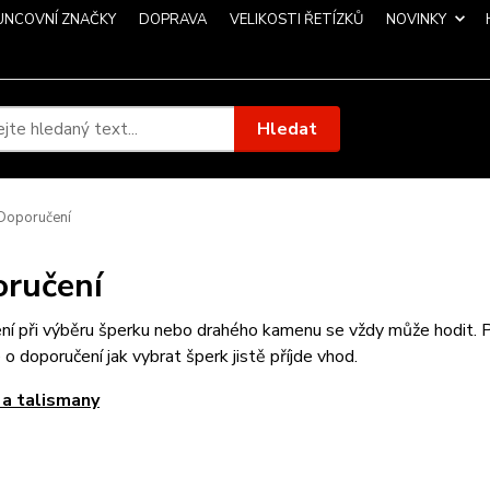
UNCOVNÍ ZNAČKY
DOPRAVA
VELIKOSTI ŘETÍZKŮ
NOVINKY
Hledat
Doporučení
ručení
í při výběru šperku nebo drahého kamenu se vždy může hodit. Po
 o doporučení jak vybrat šperk jistě příjde vhod.
 a talismany