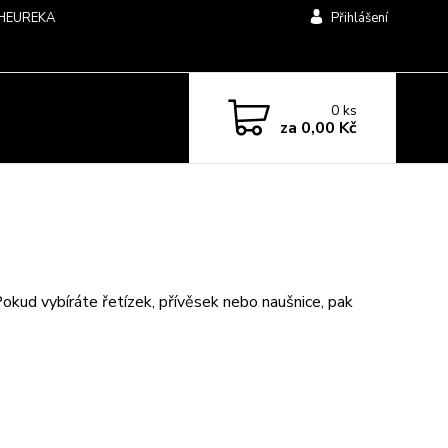
HEUREKA
Přihlášení
0
ks
za
0,00 Kč
kud vybíráte řetízek, přívěsek nebo naušnice, pak