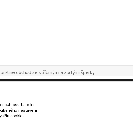
 on-line obchod se stříbrnými a zlatými šperky
Vytvořeno na
Eshop-rychle.cz
 souhlasu také ke
blíbeného nastavení
yužití cookies