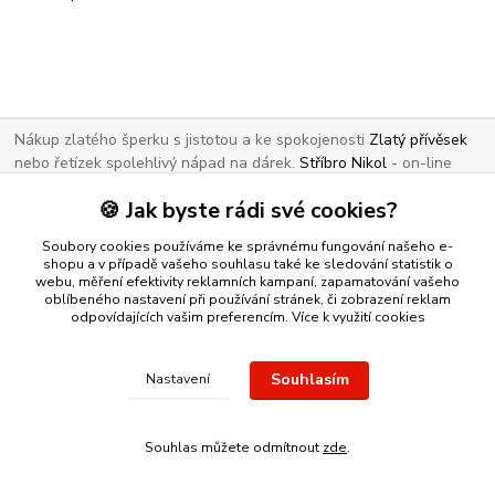
Nákup zlatého šperku s jistotou a ke spokojenosti
Zlatý přívěsek
nebo řetízek spolehlivý nápad na dárek.
Stříbro Nikol
- on-line
obchod se stříbrnými a zlatými šperky
🍪 Jak byste rádi své cookies?
Vytvořeno na
Eshop-rychle.cz
Soubory cookies používáme ke správnému fungování našeho e-
shopu a v případě vašeho souhlasu také ke sledování statistik o
webu, měření efektivity reklamních kampaní, zapamatování vašeho
oblíbeného nastavení při používání stránek, či zobrazení reklam
odpovídajících vašim preferencím.
Více k využití cookies
Souhlasím
Nastavení
Souhlas můžete odmítnout
zde
.