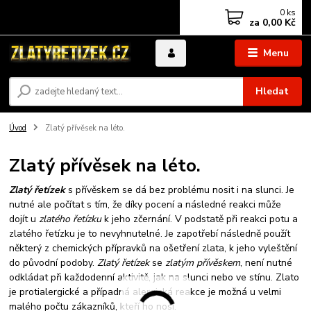
0
ks
za
0,00 Kč
Menu
Hledat
Úvod
Zlatý přívěsek na léto.
Zlatý přívěsek na léto.
Zlatý řetízek
s přívěskem se dá bez problému nosit i na slunci. Je
nutné ale počítat s tím, že díky pocení a následné reakci může
dojít u
zlatého řetízku
k jeho zčernání. V podstatě při reakci potu a
zlatého řetízku je to nevyhnutelné. Je zapotřebí následně použít
některý z chemických přípravků na ošetření zlata, k jeho vyleštění
do původní podoby.
Zlatý řetízek
se
zlatým přívěskem
, není nutné
odkládat při každodenní aktivitě, jak na slunci nebo ve stínu. Zlato
je protialergické a případná alergická reakce je možná u velmi
malého počtu zákazníků, kteří ho nosí.