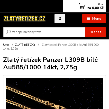
0
ks
za
0,00 Kč
Menu
Hledat
Úvod
ZLATÉ ŘETÍZKY
Zlatý řetízek Panzer L309B bílé Au585/1000
14kt, 2,75g
Zlatý řetízek Panzer L309B bílé
Au585/1000 14kt, 2,75g