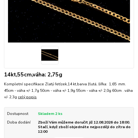
14kt,55cm,váha: 2,75g
Kompletní specifikace Zlatý řetízek,14 kt,barva žlutá, šířka: 1,65 mm.
45cm - váha +/- 1,7g 50cm - váha +/- 1,9g 55cm - váha +/- 2,0g 60cm . váha
+/- 2,3g
celý popis
Dostupnost
Skladem 2 ks
Doba dodání
Zboží Vám můžeme doručit již 12.08.2026 do 18:00.
Stačí, když zboží objednáte nejpozději do zítra do
12:00