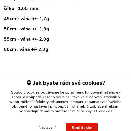
šířka: 1,65 mm.
45cm - váha +/- 1,7g
50cm - váha +/- 1,9g
55cm - váha +/- 2,0g
60cm . váha +/- 2,3g
Zboží zařazeno v kategoriích
🍪 Jak byste rádi své cookies?
ZLATÉ ŘETÍZKY
Soubory cookies používáme ke správnému fungování našeho e-
žluté zlato
shopu a v případě vašeho souhlasu také ke sledování statistik o
webu, měření efektivity reklamních kampaní, zapamatování vašeho
oblíbeného nastavení při používání stránek, či zobrazení reklam
odpovídajících vašim preferencím.
Více k využití cookies
Nákup zlatého šperku s jistotou a ke spokojenosti
Zlatý přívěsek
Souhlasím
Nastavení
nebo řetízek spolehlivý nápad na dárek.
Stříbro Nikol
- on-line