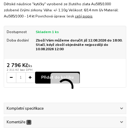
Dětské náušnice "kytičky" vyrobené ze žlutého zlata Au585/1000
zdobené čirými zirkony. Váha: +/- 1,10g Velikost: 6/14 mm š/v Materiál:
Au585/1000 - 14 kt Povrchová úprava: lesk
celý popis
Dostupnost
Skladem 1 ks
Doba dodání
Zboží Vám můžeme doručit již 12.08.2026 do 18:00.
Stačí, když zboží objednáte nejpozději do
10.08.2026 12:00
2 796 Kč
/
ks
2 311 Kč
bez DPH
Přidat do košíku
Kompletní specifikace
Komentáře
0