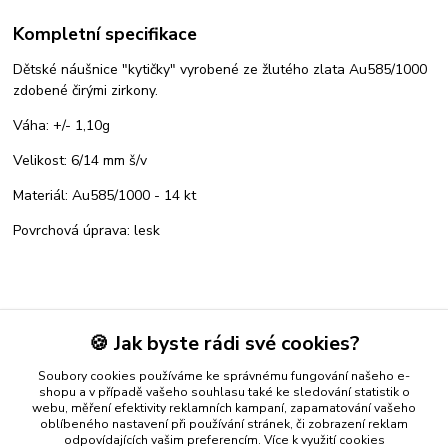
Kompletní specifikace
Dětské náušnice "kytičky" vyrobené ze žlutého zlata Au585/1000
zdobené čirými zirkony.
Váha: +/- 1,10g
Velikost: 6/14 mm š/v
Materiál: Au585/1000 - 14 kt
Povrchová úprava: lesk
Zboží zařazeno v kategoriích
🍪 Jak byste rádi své cookies?
ZLATÉ NAUŠNICE
Soubory cookies používáme ke správnému fungování našeho e-
Dětské zlaté naušnice
shopu a v případě vašeho souhlasu také ke sledování statistik o
webu, měření efektivity reklamních kampaní, zapamatování vašeho
oblíbeného nastavení při používání stránek, či zobrazení reklam
odpovídajících vašim preferencím.
Více k využití cookies