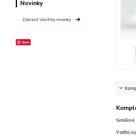
Novinky
Zobrazit všechny novinky
Save
Kompl
Komple
Semišová k
Vnitřní r