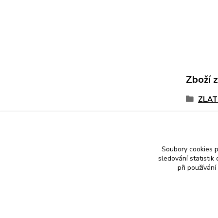
Zboží 
ZLAT
žluté
Kříže
Soubory cookies 
sledování statisti
při používání
Nákup zlatého šperku s jistotou a ke spokojenosti
Zlatý