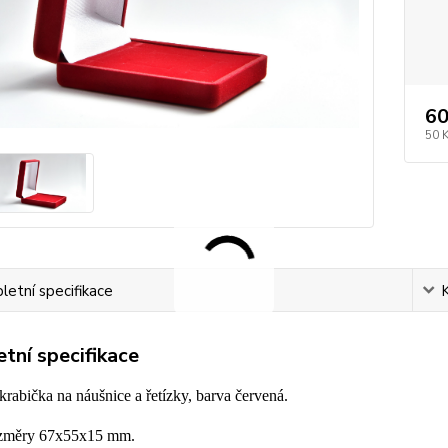
60
50 
etní specifikace
tní specifikace
rabička na náušnice a řetízky, barva červená.
ozměry 67x55x15 mm.