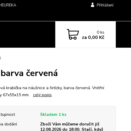
HEUREKA
Přihlášení
0
ks
za
0,00 Kč
á
 barva červená
vá krabička na náušnice a řetízky, barva červená. Vnitřní
ry 67x55x15 mm.
celý popis
tupnost
Skladem 1 ks
a dodání
Zboží Vám můžeme doručit již
12.08.2026 do 18:00. Stačí, když