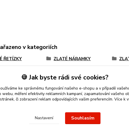
zařazeno v kategoriích
É ŘETÍZKY
ZLATÉ NÁRAMKY
ZLA
 zlato
bílé zlato
spoj
zlat
🍪 Jak byste rádi své cookies?
k
používáme ke správnému fungování našeho e-shopu a v případě vašeho
k o webu, měření efektivity reklamních kampaní, zapamatování vašeho o
 stránek, či zobrazení reklam odpovídajících vašim preferencím.
Více k v
 přívěsek
nebo řetízek spolehlivý nápad na dárek.
Stříbro Nikol
-
Souhlasím
Nastavení