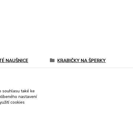
TÉ NAUŠNICE
KRABIČKY NA ŠPERKY
ení žlutého a bílého
Řetízky a přívěsky
a
 souhlasu také ke
blíbeného nastavení
yužití cookies
 on-line obchod se stříbrnými a zlatými šperky