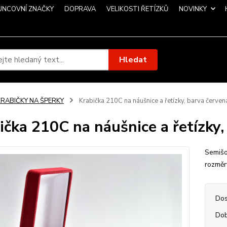
UNCOVNÍ ZNAČKY
DOPRAVA
VELIKOSTI ŘETÍZKŮ
NOVINKY
Hledat
KRABIČKY NA ŠPERKY
Krabička 210C na náušnice a řetízky, barva červen
ička 210C na náušnice a řetízky,
Semišo
rozmě
Dos
Dob