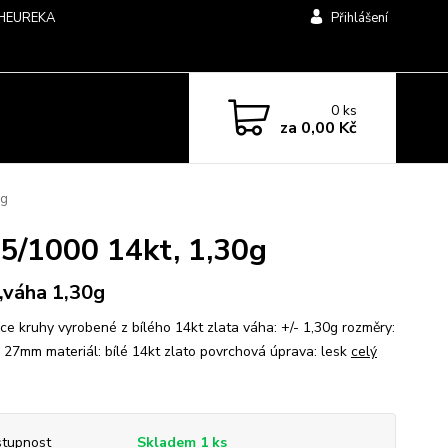
HEUREKA
Přihlášení
0
ks
za
0,00 Kč
0g
85/1000 14kt, 1,30g
,váha 1,30g
ce kruhy vyrobené z bílého 14kt zlata váha: +/- 1,30g rozměry:
 27mm materiál: bílé 14kt zlato povrchová úprava: lesk
celý
tupnost
Skladem 1 ks