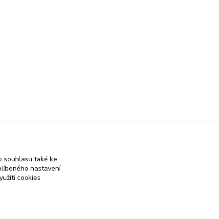
 souhlasu také ke
blíbeného nastavení
yužití cookies
 on-line obchod se stříbrnými a zlatými šperky