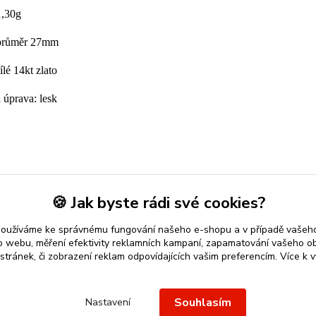
1,30g
 průměr 27mm
ílé 14kt zlato
 úprava: lesk
zařazeno v kategoriích
🍪 Jak byste rádi své cookies?
É NAUŠNICE
Vánoce
používáme ke správnému fungování našeho e-shopu a v případě vašeho
k o webu, měření efektivity reklamních kampaní, zapamatování vašeho o
 stránek, či zobrazení reklam odpovídajících vašim preferencím.
Více k v
 přívěsek
nebo řetízek spolehlivý nápad na dárek.
Stříbro Nikol
-
Souhlasím
Nastavení