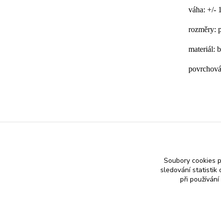
váha: +/- 
rozměry:
materiál: b
povrchová
Zboží 
ZLAT
Soubory cookies 
sledování statisti
při používání
Nákup zlatého šperku s jistotou a ke spokojenosti
Zlatý