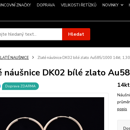
UNCOVNÍ ZNAČKY
DOPRAVA
VELIKOSTI ŘETÍZKŮ
NOVINKY
Hledat
ZLATÉ NAUŠNICE
Zlaté náušnice DK02 bílé zlato Au585/1000 14kt, 1,3
é náušnice DK02 bílé zlato Au5
14kt
Doprava ZDARMA
Náušni
průměr
popis
Dos