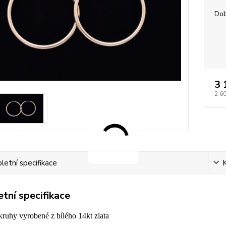
Dob
3 
2 6
etní specifikace
tní specifikace
ruhy vyrobené z bílého 14kt zlata