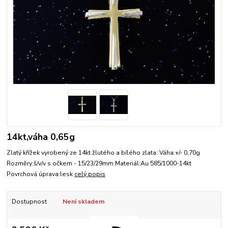
14kt,váha 0,65g
Zlatý křížek vyrobený ze 14kt žlutého a bílého zlata: Váha:+/- 0,70g
Rozměry:š/v/v s očkem - 15/23/29mm Materiál:Au 585/1000-14kt
Povrchová úprava:lesk
celý popis
Dostupnost
Není skladem