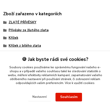
Zboží zařazeno v kategoriích
ZLATÉ PŘÍVĚSKY
Přívěsky ze žlutého zlata
Křížek
Křížek z bílého zlata
S křížkem
🍪 Jak byste rádi své cookies?
Křížek pro muže
Soubory cookies používáme ke správnému fungování našeho e-
Velikonoce
shopu a v případě vašeho souhlasu také ke sledování statistik o
webu, měření efektivity reklamních kampaní, zapamatování vašeho
oblíbeného nastavení při používání stránek, či zobrazení reklam
odpovídajících vašim preferencím.
Více k využití cookies
Nákup zlatého šperku s jistotou a ke spokojenosti
Zlatý přívěsek
Souhlasím
Nastavení
nebo řetízek spolehlivý nápad na dárek.
Stříbro Nikol
- on-line
obchod se stříbrnými a zlatými šperky