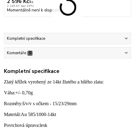
2 596 Kč
/
ks
2 145 Kč
bez DPH
Momentálně není k dispozici
Kompletní specifikace
Komentáře
0
Kompletní specifikace
Zlatý křížek vyrobený ze 14kt žlutého a bílého zlata:
Váha:+/- 0,70g
Rozměry:š/v/v s očkem - 15/23/29mm
Materiál:Au 585/1000-14kt
Povrchová úprava:lesk