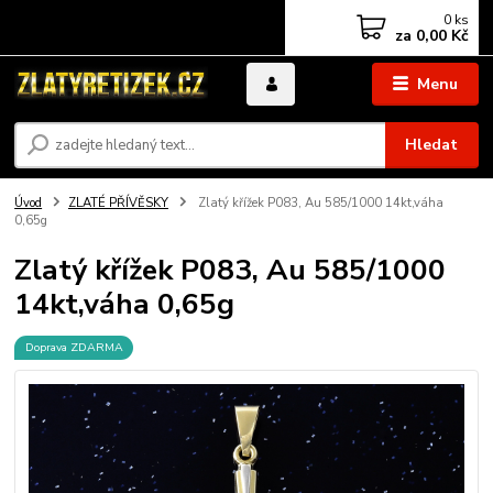
0
ks
za
0,00 Kč
Menu
Hledat
Úvod
ZLATÉ PŘÍVĚSKY
Zlatý křížek P083, Au 585/1000 14kt,váha
0,65g
Zlatý křížek P083, Au 585/1000
14kt,váha 0,65g
Doprava ZDARMA