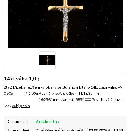
14kt,váha:1,0g
Zlatý křížek s Ježíšem vyrobený ze žlutého a bílého 14kt zlata Váha: +/-
0,50g +/- 1,00g Rozměry: š/v/v s očkem 11/18/22mm
16/25/31mm Materiál: 585/1000 Povrchová úprava:
lesk
celý popis
Dostupnost
Skladem 1 ks
Doba dodání
Zboží Vám můžeme doručit již 09.08.2026 do 18:00.