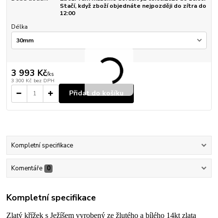
Stačí, když zboží objednáte nejpozději do zítra do
12:00
Délka
3 993 Kč
/
ks
3 300 Kč
bez DPH
Přidat do košíku
Kompletní specifikace
Komentáře
0
Kompletní specifikace
Zlatý křížek s Ježíšem vyrobený ze žlutého a bílého 14kt zlata