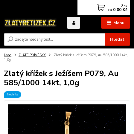
0
ks
za
0,00 Kč
Menu
Hledat
Úvod
ZLATÉ PŘÍVĚSKY
Zlatý křížek s Ježíšem P079, Au 585/1000 14kt,
1,0g
Zlatý křížek s Ježíšem P079, Au
585/1000 14kt, 1,0g
Novinka