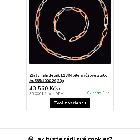
Zlatý náhrdelník L1BIN bílé a růžové zlato
Au585/1000 26,20g
43 560 Kč
/
ks
Skladem 2 ks
36 000 Kč
bez DPH
Zvolit variantu
Zboží zařazeno v kategoriích
🍪 Jak byste rádi své cookies?