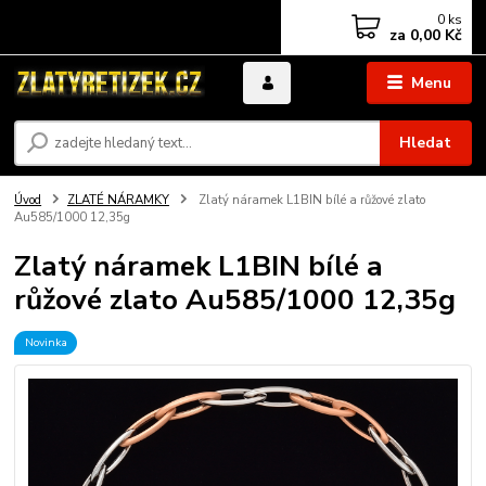
0
ks
za
0,00 Kč
Menu
Hledat
Úvod
ZLATÉ NÁRAMKY
Zlatý náramek L1BIN bílé a růžové zlato
Au585/1000 12,35g
Zlatý náramek L1BIN bílé a
růžové zlato Au585/1000 12,35g
Novinka