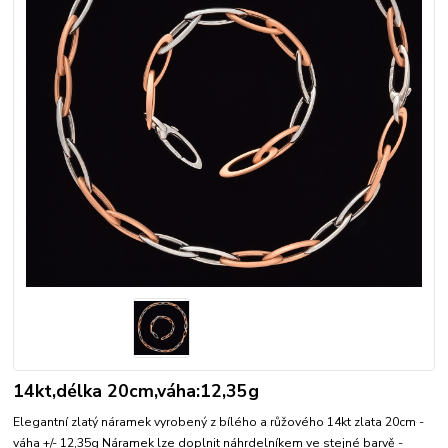
14kt,délka 20cm,váha:12,35g
Elegantní zlatý náramek vyrobený z bílého a růžového 14kt zlata 20cm -
váha +/- 12,35g Náramek lze doplnit náhrdelníkem ve stejné barvě -