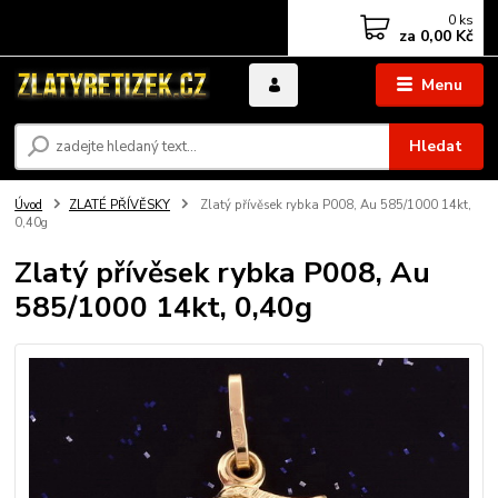
0
ks
za
0,00 Kč
Menu
Hledat
Úvod
ZLATÉ PŘÍVĚSKY
Zlatý přívěsek rybka P008, Au 585/1000 14kt,
0,40g
Zlatý přívěsek rybka P008, Au
585/1000 14kt, 0,40g