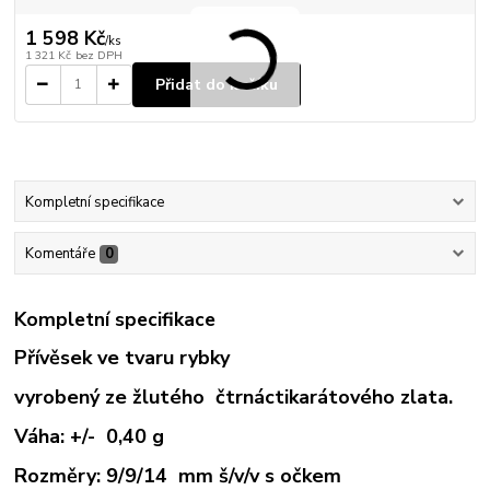
1 598 Kč
/
ks
1 321 Kč
bez DPH
Přidat do košíku
Kompletní specifikace
Komentáře
0
Kompletní specifikace
Přívěsek ve tvaru rybky
vyrobený ze žlutého čtrnáctikarátového zlata.
Váha: +/- 0,40 g
Rozměry: 9/9/14 mm š/v/v s očkem