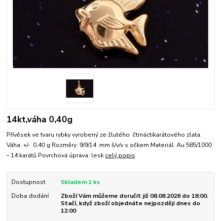
14kt,váha 0,40g
Přívěsek ve tvaru rybky vyrobený ze žlutého čtrnáctikarátového zlata.
Váha: +/- 0,40 g Rozměry: 9/9/14 mm š/v/v s očkem Materiál: Au 585/1000
– 14 karátů Povrchová úprava: lesk
celý popis
Dostupnost
Skladem 1 ks
Doba dodání
Zboží Vám můžeme doručit již 08.08.2026 do 18:00.
Stačí, když zboží objednáte nejpozději dnes do
12:00