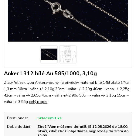
Anker L312 bílé Au 585/1000, 3,10g
Zlatý řetízek typu Anker,vhodný na přívěsky,materiál bílé 14kt zlato šířka:
1,3 mm 36cm - váha +/- 2,10g 38cm - váha +/- 2,20g 40cm - váha +/- 2,25g
42cm - váha +/- 2,65g 45cm - váha +/- 2,90g 50cm - váha +/- 3,15g 55cm -
váha +/- 3,55g
celý popis
Dostupnost
Skladem 1 ks
Doba dodání
Zboží Vám můžeme doručit již 12.08.2026 do 18:00.
Stačí, když zboží objednáte nejpozději do zítra do
12:00