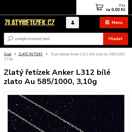
0
ks
za
0,00 Kč
Menu
Hledat
Úvod
ZLATÉ ŘETÍZKY
Zlatý řetízek Anker L312 bílé zlato Au 585/1000,
3,10g
Zlatý řetízek Anker L312 bílé
zlato Au 585/1000, 3,10g