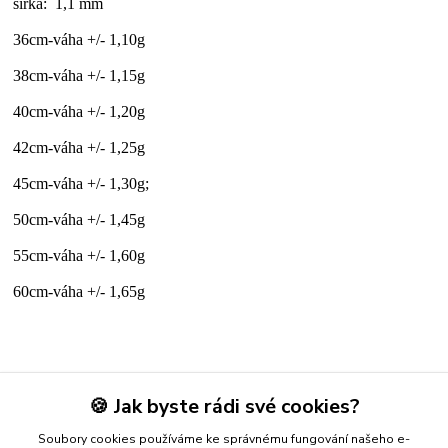
šířka: 1,1 mm
36cm-váha +/- 1,10g
38cm-váha +/- 1,15g
40cm-váha +/- 1,20g
42cm-váha +/- 1,25g
45cm-váha +/- 1,30g;
50cm-váha +/- 1,45g
55cm-váha +/- 1,60g
60cm-váha +/- 1,65g
Zboží zařazeno v kategoriích
🍪 Jak byste rádi své cookies?
ZLATÉ ŘETÍZKY
Soubory cookies používáme ke správnému fungování našeho e-
žluté zlato