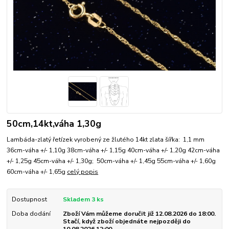
50cm,14kt,váha 1,30g
Lambáda-zlatý řetízek vyrobený ze žlutého 14kt zlata šířka: 1,1 mm
36cm-váha +/- 1,10g 38cm-váha +/- 1,15g 40cm-váha +/- 1,20g 42cm-váha
+/- 1,25g 45cm-váha +/- 1,30g; 50cm-váha +/- 1,45g 55cm-váha +/- 1,60g
60cm-váha +/- 1,65g
celý popis
Dostupnost
Skladem 3 ks
Doba dodání
Zboží Vám můžeme doručit již 12.08.2026 do 18:00.
Stačí, když zboží objednáte nejpozději do
10.08.2026 12:00