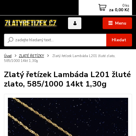
0
ks
za
0,00 Kč
Menu
Hledat
Úvod
ZLATÉ ŘETÍZKY
Zlatý řetízek Lambáda L201 žluté zlato,
585/1000 14kt 1,30g
Zlatý řetízek Lambáda L201 žluté
zlato, 585/1000 14kt 1,30g