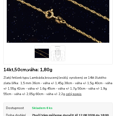
14kt,50cm,váha: 1,80g
Zlatý řetízek typu Lambáda,kroucený,lesklý, vyrobený ze 14kt žlutého
zlata šířka: 1,5 mm 36cm - váha +/- 1,45g 38cm - váha +/- 1,5g 40cm - váha
+/- 1,55g 42cm - váha +/- 1,6g 45cm - váha +/- 1,7g 50cm - váha +/- 1,9g
55cm - váha +/- 2,05g 60cm - váha +/- 2,2g
celý popis
Dostupnost
Skladem 6 ks
Doba dodání
Zboží Vám můžeme doručit již 12.08.2026 do 18:00.