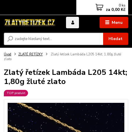
0
ks
za
0,00 Kč
Menu
Hledat
Úvod
ZLATÉ ŘETÍZKY
Zlatý řetízek Lambáda L205 14kt; 1,80g žluté
zlato
Zlatý řetízek Lambáda L205 14kt;
1,80g žluté zlato
TOP produkt