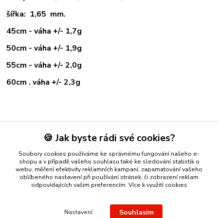
šířka: 1,65 mm.
45cm - váha +/- 1,7g
50cm - váha +/- 1,9g
55cm - váha +/- 2,0g
60cm . váha +/- 2,3g
Zboží zařazeno v kategoriích
🍪 Jak byste rádi své cookies?
ZLATÉ ŘETÍZKY
Soubory cookies používáme ke správnému fungování našeho e-
žluté zlato
shopu a v případě vašeho souhlasu také ke sledování statistik o
webu, měření efektivity reklamních kampaní, zapamatování vašeho
oblíbeného nastavení při používání stránek, či zobrazení reklam
odpovídajících vašim preferencím.
Více k využití cookies
Nákup zlatého šperku s jistotou a ke spokojenosti
Zlatý přívěsek
Souhlasím
Nastavení
nebo řetízek spolehlivý nápad na dárek.
Stříbro Nikol
- on-line