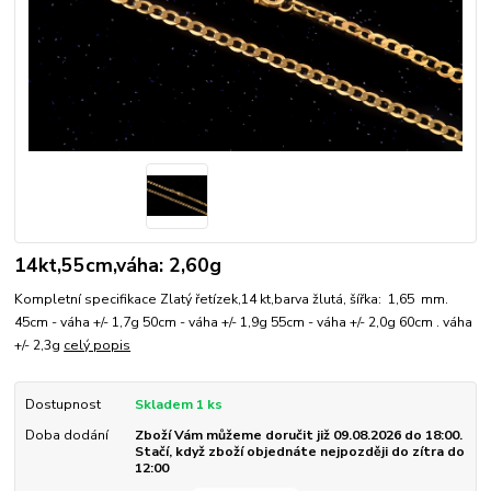
14kt,55cm,váha: 2,60g
Kompletní specifikace Zlatý řetízek,14 kt,barva žlutá, šířka: 1,65 mm.
45cm - váha +/- 1,7g 50cm - váha +/- 1,9g 55cm - váha +/- 2,0g 60cm . váha
+/- 2,3g
celý popis
Dostupnost
Skladem 1 ks
Doba dodání
Zboží Vám můžeme doručit již 09.08.2026 do 18:00.
Stačí, když zboží objednáte nejpozději do zítra do
12:00