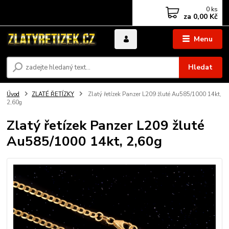
0
ks
za
0,00 Kč
Menu
Hledat
Úvod
ZLATÉ ŘETÍZKY
Zlatý řetízek Panzer L209 žluté Au585/1000 14kt,
2,60g
Zlatý řetízek Panzer L209 žluté
Au585/1000 14kt, 2,60g