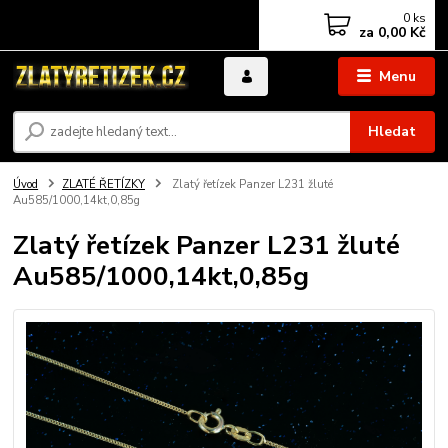
0
ks
za
0,00 Kč
Menu
Hledat
Úvod
ZLATÉ ŘETÍZKY
Zlatý řetízek Panzer L231 žluté
Au585/1000,14kt,0,85g
Zlatý řetízek Panzer L231 žluté
Au585/1000,14kt,0,85g