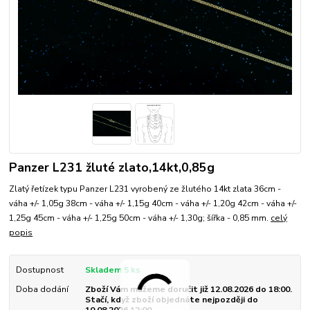
Panzer L231 žluté zlato,14kt,0,85g
Zlatý řetízek typu Panzer L231 vyrobený ze žlutého 14kt zlata 36cm -
váha +/- 1,05g 38cm - váha +/- 1,15g 40cm - váha +/- 1,20g 42cm - váha +/-
1,25g 45cm - váha +/- 1,25g 50cm - váha +/- 1,30g; šířka - 0,85 mm.
celý
popis
Dostupnost
Skladem 5 ks
Doba dodání
Zboží Vám můžeme doručit již 12.08.2026 do 18:00.
Stačí, když zboží objednáte nejpozději do
10.08.2026 12:00