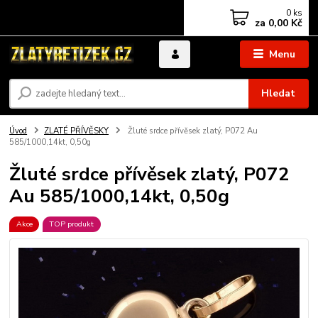
0
ks
za
0,00 Kč
Menu
Hledat
Úvod
ZLATÉ PŘÍVĚSKY
Žluté srdce přívěsek zlatý, P072 Au
585/1000,14kt, 0,50g
Žluté srdce přívěsek zlatý, P072
Au 585/1000,14kt, 0,50g
Akce
TOP produkt