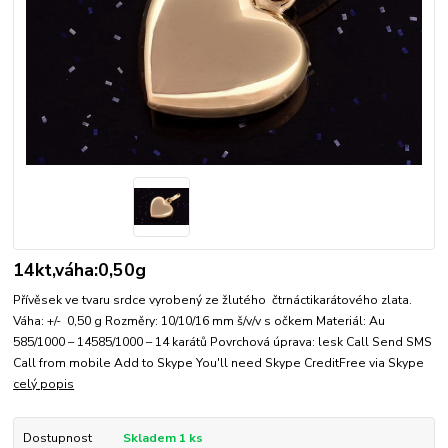
14kt,váha:0,50g
Přívěsek ve tvaru srdce vyrobený ze žlutého čtrnáctikarátového zlata.
Váha: +/- 0,50 g Rozměry: 10/10/16 mm š/v/v s očkem Materiál: Au
585/1000 – 14585/1000 – 14 karátů Povrchová úprava: lesk Call Send SMS
Call from mobile Add to Skype You'll need Skype CreditFree via Skype
celý popis
Dostupnost
Skladem 1 ks