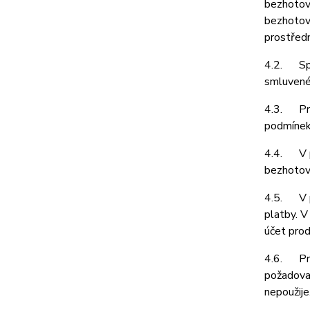
bezhotov
bezhotov
prostředn
4.2. Spol
smluvené 
4.3. Prod
podmínek 
4.4. V př
bezhotovo
4.5. V př
platby. V
účet prod
4.6. Prod
požadovat
nepoužije