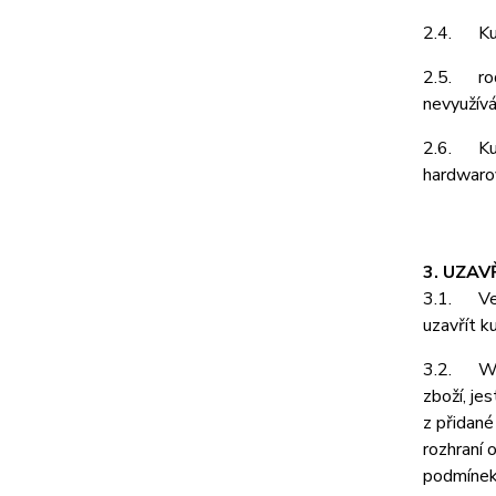
2.4. Kupu
2.5. rodá
nevyužívá
2.6. Kupu
hardwarov
3. UZAV
3.1. Vešk
uzavřít k
3.2. Webo
zboží, je
z přidané
rozhraní 
podmínek