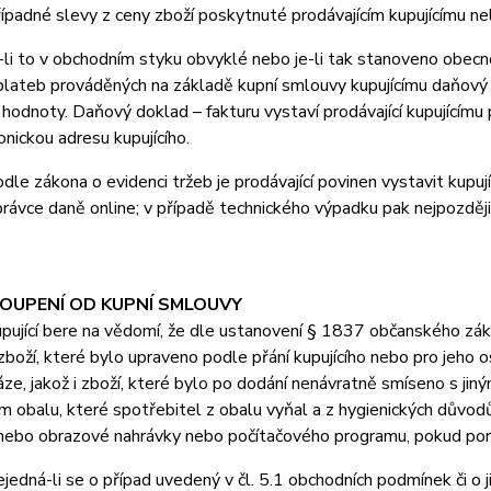
padné slevy z ceny zboží poskytnuté prodávajícím kupujícímu n
i to v obchodním styku obvyklé nebo je-li tak stanoveno obecně 
lateb prováděných na základě kupní smlouvy kupujícímu daňový d
 hodnoty. Daňový doklad – fakturu vystaví prodávající kupujícímu 
onickou adresu kupujícího.
e zákona o evidenci tržeb je prodávající povinen vystavit kupuj
právce daně online; v případě technického výpadku pak nejpozději
TOUPENÍ OD KUPNÍ SMLOUVY
jící bere na vědomí, že dle ustanovení § 1837 občanského záko
boží, které bylo upraveno podle přání kupujícího nebo pro jeho 
áze, jakož i zboží, které bylo po dodání nenávratně smíseno s ji
 obalu, které spotřebitel z obalu vyňal a z hygienických důvodů
ebo obrazové nahrávky nebo počítačového programu, pokud poruši
dná-li se o případ uvedený v čl. 5.1 obchodních podmínek či o j