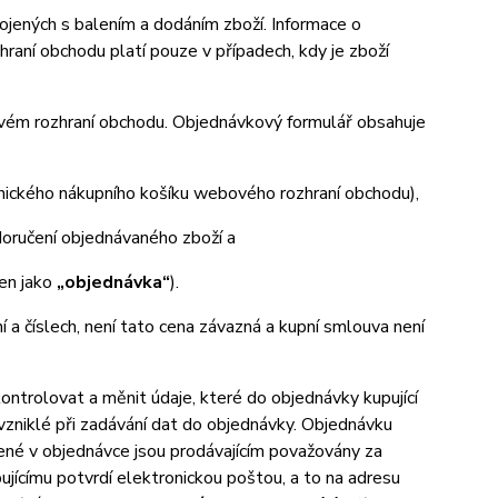
ených s balením a dodáním zboží. Informace o
aní obchodu platí pouze v případech, kdy je zboží
ovém rozhraní obchodu. Objednávkový formulář obsahuje
onického nákupního košíku webového rozhraní obchodu),
oručení objednávaného zboží a
jen jako
„objednávka“
).
ní a číslech, není tato cena závazná a kupní smlouva není
trolovat a měnit údaje, které do objednávky kupující
 vzniklé při zadávání dat do objednávky. Objednávku
ené v objednávce jsou prodávajícím považovány za
ujícímu potvrdí elektronickou poštou, a to na adresu