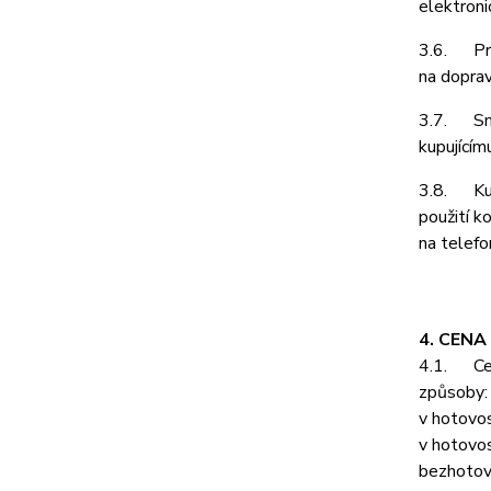
elektroni
3.6. Prod
na doprav
3.7. Smlu
kupujícím
3.8. Kupu
použití k
na telefo
4. CENA
4.1. Cenu
způsoby:
v hotovos
v hotovos
bezhotov