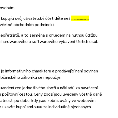
m osobám.
 kupující svůj uživatelský účet déle než
………………
y (včetně obchodních podmínek).
nepřetržitě, a to zejména s ohledem na nutnou údržbu
u hardwarového a softwarového vybavení třetích osob.
informativního charakteru a prodávající není povinen
občanského zákoníku se nepoužije.
vedení cen jednotlivého zboží a nákladů za navrácení
u poštovní cestou. Ceny zboží jsou uvedeny včetně daně
 platnosti po dobu, kdy jsou zobrazovány ve webovém
uzavřít kupní smlouvu za individuálně sjednaných