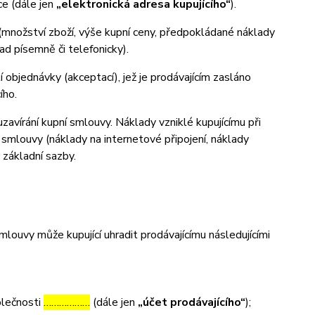
ce (dále jen
„elektronická adresa kupujícího“
).
(množství zboží, výše kupní ceny, předpokládané náklady
d písemně či telefonicky).
 objednávky (akceptací), jež je prodávajícím zasláno
ího.
zavírání kupní smlouvy. Náklady vzniklé kupujícímu při
 smlouvy (náklady na internetové připojení, náklady
d základní sazby.
ouvy může kupující uhradit prodávajícímu následujícími
olečnosti
………………
(dále jen
„účet prodávajícího“
);