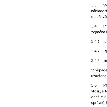
3.3. Web
nákladech
doručován
3.4. Pro
zejména i
3.4.1. ob
3.4.2. z
3.4.3. in
V případě
uzavřena.
3.5. Před
vložil, a
odešle ku
správné. 