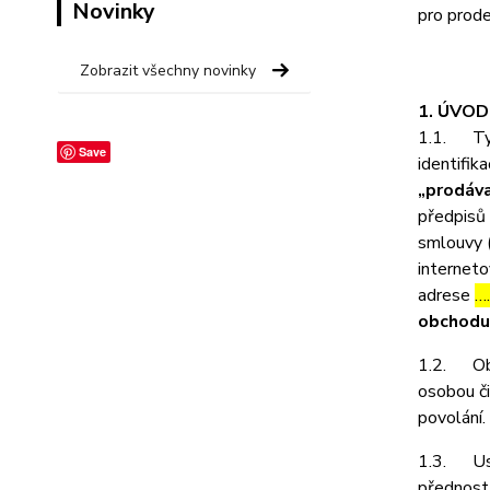
Novinky
pro prode
Zobrazit všechny novinky
1. ÚVO
1.1. Tyt
Save
identifika
„prodáva
předpisů 
smlouvy 
interneto
adrese
…
obchodu
1.2. Obch
osobou či
povolání.
1.3. Ust
přednost