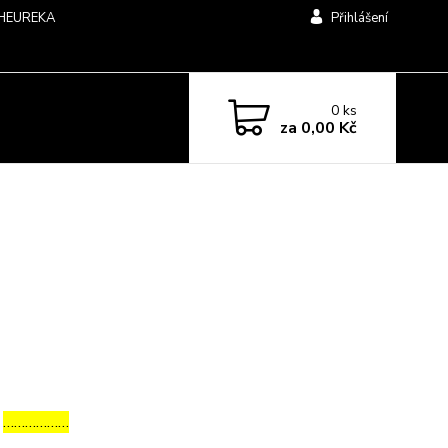
HEUREKA
Přihlášení
0
ks
za
0,00 Kč
a
………………