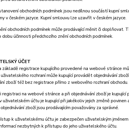
anovení obchodních podmínek jsou nedílnou součástí kupní smlo
y v českém jazyce. Kupní smlouvu lze uzavřít v českém jazyce.
ní obchodních podmínek může prodávající měnit či doplňovat. T
o dobu účinnosti předchozího znění obchodních podmínek.
ATELSKÝ ÚČET
ákladě registrace kupujícího provedené na webové stránce může
uživatelského rozhraní může kupující provádět objednávání zboží
ní zboží též bez registrace přímo z webového rozhraní obchodu.
registraci na webové stránce a při objednávání zboží je kupující
 uživatelském účtu je kupující při jakékoliv jejich změně povine
i objednávání zboží jsou prodávajícím považovány za správné.
stup k uživatelskému účtu je zabezpečen uživatelským jménem a 
nformací nezbytných k přístupu do jeho uživatelského účtu.