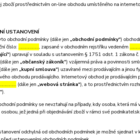
j zboží prostřednictvím on-line obchodu umístěného na interne
DNÍ USTANOVENÍ
o obchodní podmínky (dále jen
„obchodní podmínky“
) obchod
ční číslo:
………………
, zapsané v obchodním rejstříku vedeném
………
jící“
) upravují v souladu s ustanovením § 1751 odst. 1 zákona č.
(dále jen
„občanský zákoník“
) vzájemná práva a povinnosti sml
(dále jen
„kupní smlouva“
) uzavírané mezi prodávajícím a jinou 
vého obchodu prodávajícího. Internetový obchod je prodávající
……………
(dále jen
„webová stránka“
), a to prostřednictvím roz
“
).
odní podmínky se nevztahují na případy, kdy osoba, která má v ú
 osobou, jež jedná při objednávání zboží v rámci své podnikatel
anovení odchylná od obchodních podmínek je možné sjednat v ku
 před ustanoveními obchodních podmínek.