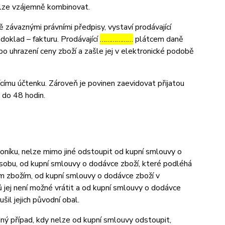
elze vzájemně kombinovat.
závaznými právními předpisy, vystaví prodávající
oklad – fakturu. Prodávající
………………
plátcem daně
po uhrazení ceny zboží a zašle jej v elektronické podobě
ícímu účtenku. Zároveň je povinen zaevidovat přijatou
 do 48 hodin.
níku, nelze mimo jiné odstoupit od kupní smlouvy o
osobu, od kupní smlouvy o dodávce zboží, které podléhá
ným zbožím, od kupní smlouvy o dodávce zboží v
 jej není možné vrátit a od kupní smlouvy o dodávce
l jejich původní obal.
iný případ, kdy nelze od kupní smlouvy odstoupit,