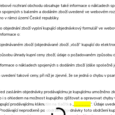
ové rozhraní obchodu obsahuje také informace o nákladech spoj
 spojených s balením a dodáním zboží uvedené ve webovém rozhr
o v rámci území České republiky.
 objednání zboží vyplní kupující objednávkový formulář ve web
nformace o:
jednávaném zboží (objednávané zboží „vloží“ kupující do elektr
působu úhrady kupní ceny zboží, údaje o požadovaném způsobu d
formace o nákladech spojených s dodáním zboží (dále společně 
 uvedení takové ceny, při níž je zjevné, že se jedná o chybu v psa
 zasláním objednávky prodávajícímu je kupujícímu umožněno zkon
 to i s ohledem na možnost kupujícího zjišťovat a opravovat chyby
pující prodávajícímu kliknutím na tlačítko „
………………
“. Údaje uved
Prodávající neprodleně po obdržení objednávky toto obdržení kup