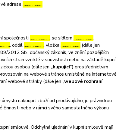
tové adrese
………………
ní společnosti
………………
, se sídlem
………………
,
………
, oddíl
………………
, vložka
………………
(dále jen
 89/2012 Sb., občanský zákoník, ve znění pozdějších
uvních stran vzniklé v souvislosti nebo na základě kupní
fyzickou osobou (dále jen
„kupující“
) prostřednictvím
m provozován na webové stránce umístěné na internetové
hraní webové stránky (dále jen
„webové rozhraní
myslu nakoupit zboží od prodávajícího, je právnickou
ské činnosti nebo v rámci svého samostatného výkonu
pní smlouvě. Odchylná ujednání v kupní smlouvě mají