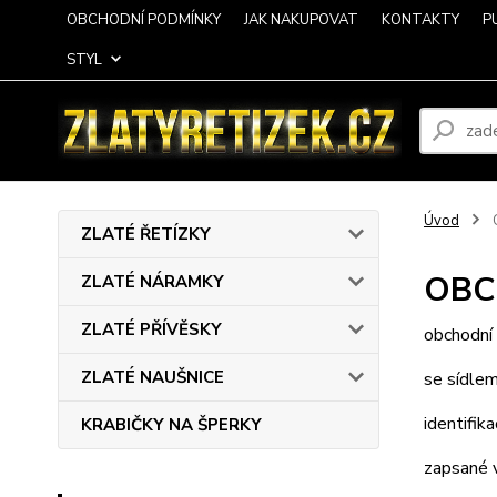
OBCHODNÍ PODMÍNKY
JAK NAKUPOVAT
KONTAKTY
P
STYL
Úvod
ZLATÉ ŘETÍZKY
OBC
ZLATÉ NÁRAMKY
ZLATÉ PŘÍVĚSKY
obchodní
ZLATÉ NAUŠNICE
se sídle
identifika
KRABIČKY NA ŠPERKY
zapsané 