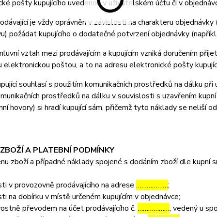
cké pošty kupujícího uvedenou v uživatelském účtu či v objednáv
ávající je vždy oprávněn v závislosti na charakteru objednávky 
u) požádat kupujícího o dodatečné potvrzení objednávky (napříkla
vní vztah mezi prodávajícím a kupujícím vzniká doručením přijetí
u elektronickou poštou, a to na adresu elektronické pošty kupujíc
jící souhlasí s použitím komunikačních prostředků na dálku při u
omunikačních prostředků na dálku v souvislosti s uzavřením kupní
nní hovory) si hradí kupující sám, přičemž tyto náklady se neliší o
 ZBOŽÍ A PLATEBNÍ PODMÍNKY
 zboží a případné náklady spojené s dodáním zboží dle kupní sml
ti v provozovně prodávajícího na adrese
………………
;
ti na dobírku v místě určeném kupujícím v objednávce;
ostně převodem na účet prodávajícího č.
………………
, vedený u sp