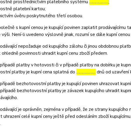
ostně prostřednictvím platebního systému
………………
;
ostně platební kartou;
ictvím úvěru poskytnutého třetí osobou.
ečně s kupní cenou je kupující povinen zaplatit prodávajícímu t
výši. Není-li uvedeno výslovně jinak, rozumí se dále kupní cenou
ávající nepožaduje od kupujícího zálohu či jinou obdobnou platb
ohledně povinnosti uhradit kupní cenu zboží předem.
ípadě platby v hotovosti či v případě platby na dobírku je kupní
stní platby je kupní cena splatná do
………………
dnů od uzavření 
ípadě bezhotovostní platby je kupující povinen uhrazovat kupní
 případě bezhotovostní platby je závazek kupujícího uhradit kupn
ávajícího.
ávající je oprávněn, zejména v případě, že ze strany kupujícího
 uhrazení celé kupní ceny ještě před odesláním zboží kupujícím
.