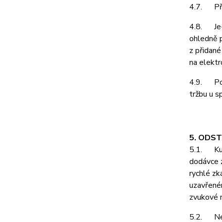
4.7. Pří
4.8. Je-l
ohledně p
z přidané
na elektr
4.9. Podl
tržbu u s
5. ODS
5.1. Kupu
dodávce z
rychlé zk
uzavřeném
zvukové n
5.2. Neje