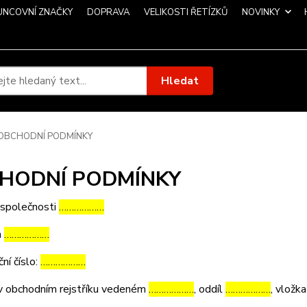
UNCOVNÍ ZNAČKY
DOPRAVA
VELIKOSTI ŘETÍZKŮ
NOVINKY
Hledat
OBCHODNÍ PODMÍNKY
HODNÍ PODMÍNKY
 společnosti
………………
m
………………
ční číslo:
………………
v obchodním rejstříku vedeném
………………
, oddíl
………………
, vložk