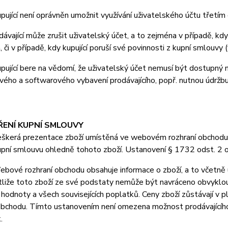
jící není oprávněn umožnit využívání uživatelského účtu třetí
vající může zrušit uživatelský účet, a to zejména v případě, kdy
, či v případě, kdy kupující poruší své povinnosti z kupní smlouv
jící bere na vědomí, že uživatelský účet nemusí být dostupný 
ého a softwarového vybavení prodávajícího, popř. nutnou údržb
ŘENÍ KUPNÍ SMLOUVY
erá prezentace zboží umístěná ve webovém rozhraní obchodu je 
upní smlouvu ohledně tohoto zboží. Ustanovení § 1732 odst. 2 
vé rozhraní obchodu obsahuje informace o zboží, a to včetně u
stliže toto zboží ze své podstaty nemůže být navráceno obvyklo
 hodnoty a všech souvisejících poplatků. Ceny zboží zůstávají v
obchodu. Tímto ustanovením není omezena možnost prodávajícího 
.