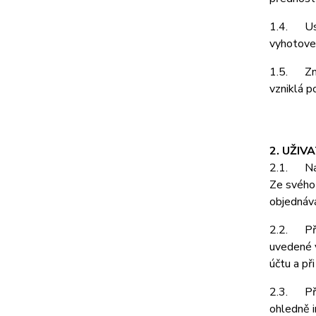
1.4. Ust
vyhotoven
1.5. Zně
vzniklá p
2. UŽIV
2.1. Na z
Ze svého 
objednává
2.2. Při 
uvedené v
účtu a př
2.3. Pří
ohledně i