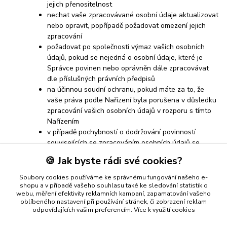
jejich přenositelnost
nechat vaše zpracovávané osobní údaje aktualizovat
nebo opravit, popřípadě požadovat omezení jejich
zpracování
požadovat po společnosti výmaz vašich osobních
údajů, pokud se nejedná o osobní údaje, které je
Správce povinen nebo oprávněn dále zpracovávat
dle příslušných právních předpisů
na účinnou soudní ochranu, pokud máte za to, že
vaše práva podle Nařízení byla porušena v důsledku
zpracování vašich osobních údajů v rozporu s tímto
Nařízením
v případě pochybností o dodržování povinností
souvisejících se zpracováním osobních údajů se
obrátit na Správce nebo na Úřad pro ochranu
🍪 Jak byste rádi své cookies?
osobních údajů
Soubory cookies používáme ke správnému fungování našeho e-
shopu a v případě vašeho souhlasu také ke sledování statistik o
webu, měření efektivity reklamních kampaní, zapamatování vašeho
oblíbeného nastavení při používání stránek, či zobrazení reklam
odpovídajících vašim preferencím.
Více k využití cookies