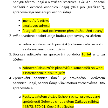
pohybu těchto údajů a o zrušení směrnice 95/46/ES (obecné
nařízení o ochraně osobních údajů) (dále jen
„Nařízení“
),
zpracovával/a následující osobní údaje:
jméno / přezdívku
emailovou adresu
fotografii (pokud poskytnete přes službu třetí strany).
Výše uvedené osobní údaje budou zpracovány za účelem:
zobrazení diskuzních příspěvků a komentářů na webu
s informacemi o diskutujícím
Souhlas udělujete na zpracování po dobu
10 let
a to za
účelem:
zobrazení diskuzních příspěvků a komentářů na webu
s informacemi o diskutujícím
Zpracování osobních údajů je prováděno Správcem
osobních údajů, osobní údaje však mohou zpracovávat i tito
zpracovatelé:
Poskytovatelem služby Eshop-rychle, provozované
společností Golemos s.r.o., sídlem Zátkovo nábřeží
448/73, 370 01, České Budějovice