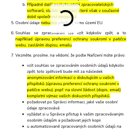
Případně další poskytovatelé zpracovatelských
softwarů, služeb a aplikací, které však v současné
době společnost nevyužívá.
Osobní údaje
nebudou
předány mimo území EU.
Souhlas se zpracováním lze vzít kdykoliv zpět, a to
například úpravou preferencí ochrany soukromí v patičce
webu, zasláním dopisu, emailu
.
Vezměte, prosíme, na vědomí, že podle Nařízení máte právo:
vzít souhlas se zpracováním osobních údajů kdykoliv
zpět, toto zpětvzetí bude mít za následek
anonymizování informací o diskutujícím u vašich
příspěvků (úpravou preferencí ochrany soukromí v
patičce webu), popř. na slovní žádost (dopis, email)
kompletní výmaz vašich diskuzních příspěvků.
požadovat po Správci informaci, jaké vaše osobní
údaje zpracovává
vyžádat si u Správce přístup k vašim zpracovávaným
osobním údajům a požadovat jejich kopii
u automatizovaně zpracovaných osobních údajů na