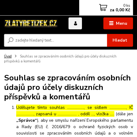
0
ks
za
0,00 Kč
Menu
Hledat
Úvod
Souhlas se zpracováním osobních údajů pro účely diskuzních
příspěvků a komentářů
Souhlas se zpracováním osobních
údajů pro účely diskuzních
příspěvků a komentářů
Udělujete tímto souhlas ……………..., se sídlem ………………, IČ
………………., zapsaná u ………………… , oddíl …, vložka …..
(dále jen
„Správce“
), aby ve smyslu nařízení Evropského parlamentu
a Rady (EU) č. 2016/679 o ochraně fyzických osob v
souvislosti se zpracováním osobních údajů a o volném