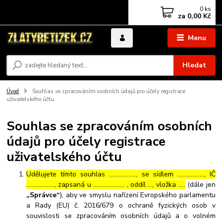
0
ks
za
0,00 Kč
Menu
Hledat
Úvod
Souhlas se zpracováním osobních údajů pro účely registrace
uživatelského účtu
Souhlas se zpracováním osobních
údajů pro účely registrace
uživatelského účtu
Udělujete tímto souhlas ……………..., se sídlem ………………, IČ
………………., zapsaná u ………………… , oddíl …, vložka …..
(dále jen
„Správce“
), aby ve smyslu nařízení Evropského parlamentu
a Rady (EU) č. 2016/679 o ochraně fyzických osob v
souvislosti se zpracováním osobních údajů a o volném