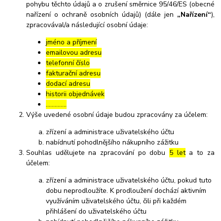
pohybu těchto údajů a o zrušení směrnice 95/46/ES (obecné
nařízení o ochraně osobních údajů) (dále jen
„Nařízení“
),
zpracovával/a následující osobní údaje:
jméno a příjmení
emailovou adresu
telefonní číslo
fakturační adresu
dodací adresu
historii objednávek
…………..
Výše uvedené osobní údaje budou zpracovány za účelem:
zřízení a administrace uživatelského účtu
nabídnutí pohodlnějšího nákupního zážitku
Souhlas udělujete na zpracování po dobu
5 let
a to za
účelem:
zřízení a administrace uživatelského účtu, pokud tuto
dobu neprodloužíte. K prodloužení dochází aktivním
využíváním uživatelského účtu, čili při každém
přihlášení do uživatelského účtu