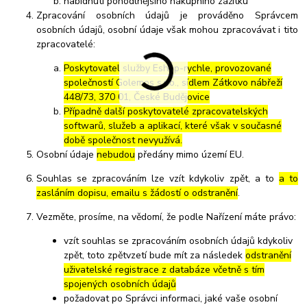
nabídnutí pohodlnějšího nákupního zážitku
Zpracování osobních údajů je prováděno Správcem
osobních údajů, osobní údaje však mohou zpracovávat i tito
zpracovatelé:
Poskytovatel služby Eshop-rychle, provozované
společností Golemos s.r.o., sídlem Zátkovo nábřeží
448/73, 370 01, České Budějovice
Případně další poskytovatelé zpracovatelských
softwarů, služeb a aplikací, které však v současné
době společnost nevyužívá.
Osobní údaje
nebudou
předány mimo území EU.
Souhlas se zpracováním lze vzít kdykoliv zpět, a to
a to
zasláním dopisu, emailu s žádostí o odstranění
.
Vezměte, prosíme, na vědomí, že podle Nařízení máte právo:
vzít souhlas se zpracováním osobních údajů kdykoliv
zpět, toto zpětvzetí bude mít za následek
odstranění
uživatelské registrace z databáze včetně s tím
spojených osobních údajů
požadovat po Správci informaci, jaké vaše osobní