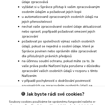
údaje zpracovává
vyžádat si u Správce přístup k vašim zpracovávaným
osobním údajům a požadovat jejich kopii
u automatizovaně zpracovaných osobních údajů na
jejich přenositelnost
nechat vaše zpracovávané osobní údaje aktualizovat
nebo opravit, popřípadě požadovat omezení jejich
zpracování
požadovat po společnosti výmaz vašich osobních
údajů, pokud se nejedná o osobní údaje, které je
Správce povinen nebo oprávněn dále zpracovávat
dle příslušných právních předpisů
na účinnou soudní ochranu, pokud máte za to, že
vaše práva podle Nařízení byla porušena v důsledku
zpracování vašich osobních údajů v rozporu s tímto
Nařízením
v případě pochybností o dodržování povinností
souvisejících se zpracováním osobních údajů se
obrátit na Správce nebo na Úřad pro ochranu
🍪 Jak byste rádi své cookies?
osobních údajů
Soubory cookies používáme ke správnému fungování našeho e-