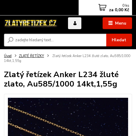
0
ks
za
0,00 Kč
Menu
Hledat
Úvod
ZLATÉ ŘETÍZKY
Zlatý řetízek Anker L234 žluté zlato, Au585/1000
14kt,1,55g
Zlatý řetízek Anker L234 žluté
zlato, Au585/1000 14kt,1,55g