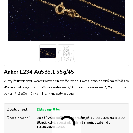
Anker L234 Au585.1,55g/45
Zlatý řetízek typu Anker vyroben ze žkutého 14kt zlata,vhodný na přívěsky
45cm - váha +/- 1,90g 50cm - váha +/- 2,10g 55cm - váha +/- 2,25g 60cm -
váha +/- 2,50g - šířka - 1,2 mm.
celý popis
Dostupnost
Skladem 5 ks
Doba dodání
Zboží Vám můžeme doručit již 12.08.2026 do 18:00.
Stačí, když zboží objednáte nejpozději do
10.08.2026 12:00