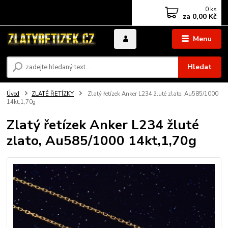
0
ks
za
0,00 Kč
Menu
Hledat
Úvod
ZLATÉ ŘETÍZKY
Zlatý řetízek Anker L234 žluté zlato, Au585/1000
14kt,1,70g
Zlatý řetízek Anker L234 žluté
zlato, Au585/1000 14kt,1,70g