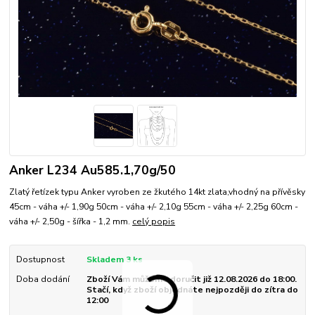
Anker L234 Au585.1,70g/50
Zlatý řetízek typu Anker vyroben ze žkutého 14kt zlata,vhodný na přívěsky
45cm - váha +/- 1,90g 50cm - váha +/- 2,10g 55cm - váha +/- 2,25g 60cm -
váha +/- 2,50g - šířka - 1,2 mm.
celý popis
Dostupnost
Skladem 3 ks
Doba dodání
Zboží Vám můžeme doručit již 12.08.2026 do 18:00.
Stačí, když zboží objednáte nejpozději do zítra do
12:00