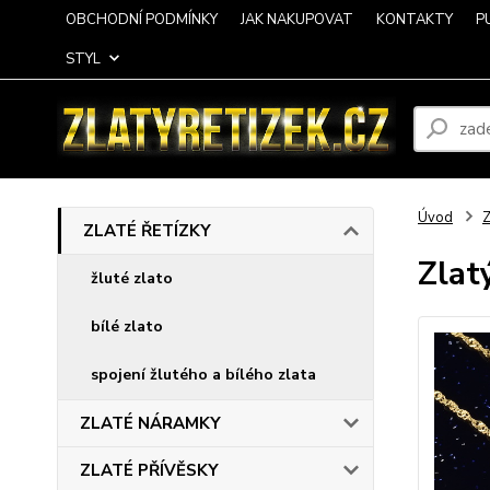
OBCHODNÍ PODMÍNKY
JAK NAKUPOVAT
KONTAKTY
P
STYL
Úvod
ZLATÉ ŘETÍZKY
Zlat
žluté zlato
bílé zlato
spojení žlutého a bílého zlata
ZLATÉ NÁRAMKY
ZLATÉ PŘÍVĚSKY