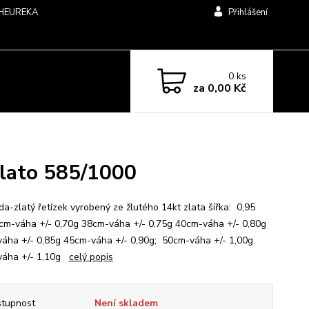
HEUREKA
Přihlášení
0
ks
za
0,00 Kč
zlato 585/1000
a-zlatý řetízek vyrobený ze žlutého 14kt zlata šířka: 0,95
m-váha +/- 0,70g 38cm-váha +/- 0,75g 40cm-váha +/- 0,80g
áha +/- 0,85g 45cm-váha +/- 0,90g; 50cm-váha +/- 1,00g
váha +/- 1,10g
celý popis
tupnost
Není skladem