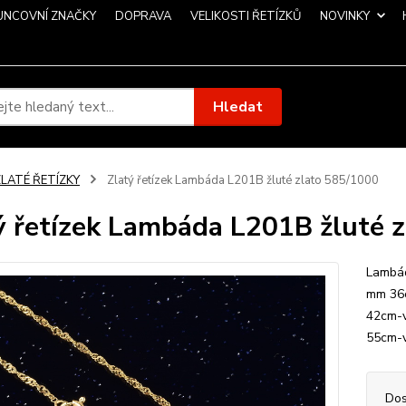
UNCOVNÍ ZNAČKY
DOPRAVA
VELIKOSTI ŘETÍZKŮ
NOVINKY
Hledat
ZLATÉ ŘETÍZKY
Zlatý řetízek Lambáda L201B žluté zlato 585/1000
ý řetízek Lambáda L201B žluté 
Lambád
mm 36c
42cm-v
55cm-
Dos