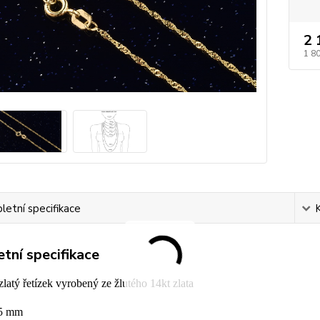
2 
1 8
etní specifikace
tní specifikace
atý řetízek vyrobený ze žlutého 14kt zlata
95 mm