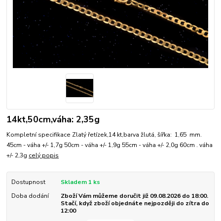
14kt,50cm,váha: 2,35g
Kompletní specifikace Zlatý řetízek,14 kt,barva žlutá, šířka: 1,65 mm.
45cm - váha +/- 1,7g 50cm - váha +/- 1,9g 55cm - váha +/- 2,0g 60cm . váha
+/- 2,3g
celý popis
Dostupnost
Skladem 1 ks
Doba dodání
Zboží Vám můžeme doručit již 09.08.2026 do 18:00.
Stačí, když zboží objednáte nejpozději do zítra do
12:00