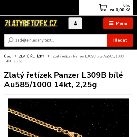
0
ks
za
0,00 Kč
Menu
Hledat
Úvod
ZLATÉ ŘETÍZKY
Zlatý řetízek Panzer L309B bílé Au585/1000
14kt, 2,25g
Zlatý řetízek Panzer L309B bílé
Au585/1000 14kt, 2,25g