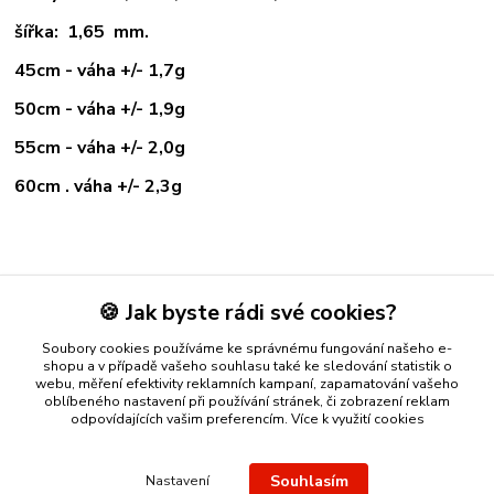
šířka: 1,65 mm.
45cm - váha +/- 1,7g
50cm - váha +/- 1,9g
55cm - váha +/- 2,0g
60cm . váha +/- 2,3g
Zboží zařazeno v kategoriích
🍪 Jak byste rádi své cookies?
ZLATÉ ŘETÍZKY
Soubory cookies používáme ke správnému fungování našeho e-
žluté zlato
shopu a v případě vašeho souhlasu také ke sledování statistik o
webu, měření efektivity reklamních kampaní, zapamatování vašeho
oblíbeného nastavení při používání stránek, či zobrazení reklam
odpovídajících vašim preferencím.
Více k využití cookies
Nákup zlatého šperku s jistotou a ke spokojenosti
Zlatý přívěsek
Souhlasím
Nastavení
nebo řetízek spolehlivý nápad na dárek.
Stříbro Nikol
- on-line