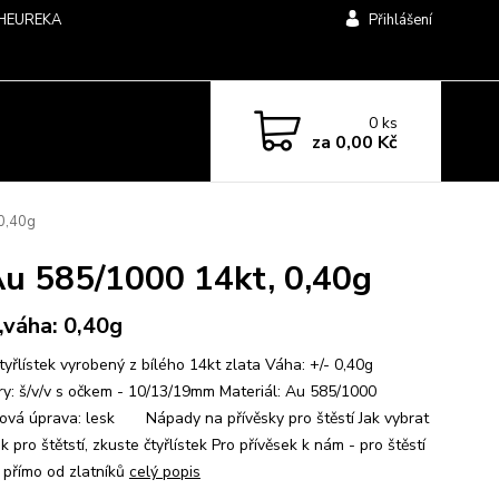
HEUREKA
Přihlášení
0
ks
za
0,00 Kč
 0,40g
 Au 585/1000 14kt, 0,40g
,váha: 0,40g
tyřlístek vyrobený z bílého 14kt zlata Váha: +/- 0,40g
y: š/v/v s očkem - 10/13/19mm Materiál: Au 585/1000
ová úprava: lesk Nápady na přívěsky pro štěstí Jak vybrat
k pro štětstí, zkuste čtyřlístek Pro přívěsek k nám - pro štěstí
d přímo od zlatníků
celý popis