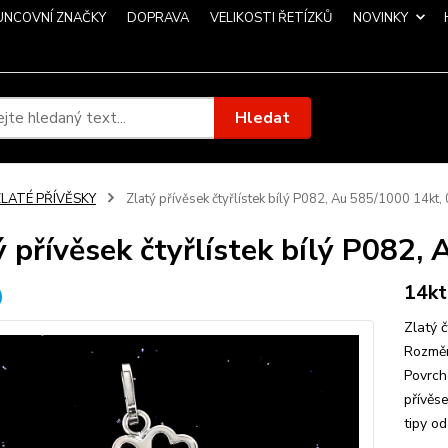
UNCOVNÍ ZNAČKY
DOPRAVA
VELIKOSTI ŘETÍZKŮ
NOVINKY
Hledat
ZLATÉ PŘÍVĚSKY
Zlatý přívěsek čtyřlístek bílý P082, Au 585/1000 14kt,
ý přívěsek čtyřlístek bílý P082,
14kt
Zlatý č
Rozměr
Povrch
přívěse
tipy o