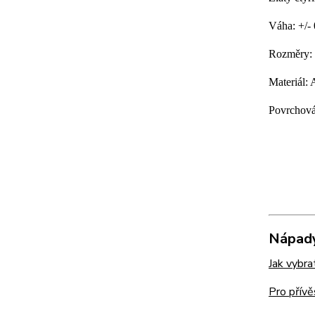
Váha: +/-
Rozměry: 
Materiál:
Povrchová
Nápady
Jak vybra
Pro přívě