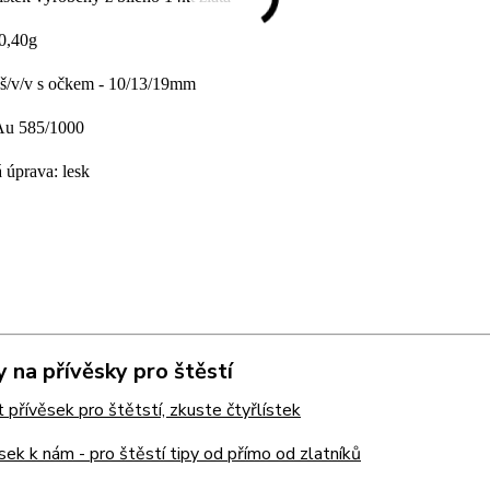
 0,40g
š/v/v s očkem - 10/13/19mm
 Au 585/1000
 úprava: lesk
 na přívěsky pro štěstí
t přívěsek pro štětstí, zkuste čtyřlístek
sek k nám - pro štěstí tipy od přímo od zlatníků