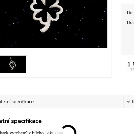
Dos
Dob
1 
1 3
etní specifikace
tní specifikace
lístek vyrobený z bílého 14kt zlata