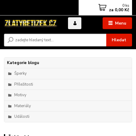
0
ks
za
0,00 Kč
Menu
Hledat
Kategorie blogu
Šperky
Příležitosti
Motivy
Materiály
Události