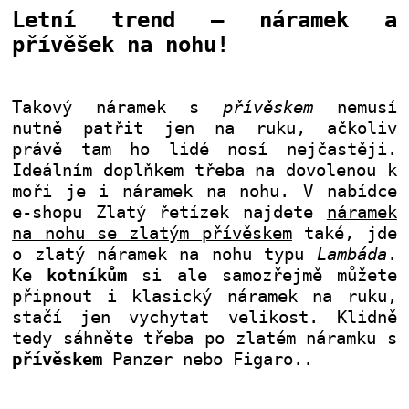
Letní trend – náramek a
přívěšek na nohu!
Takový náramek s
přívěskem
nemusí
nutně patřit jen na ruku, ačkoliv
právě tam ho lidé nosí nejčastěji.
Ideálním doplňkem třeba na dovolenou k
moři je i náramek na nohu. V nabídce
e-shopu Zlatý řetízek najdete
náramek
na nohu se zlatým přívěskem
také, jde
o zlatý náramek na nohu typu
Lambáda
.
Ke
kotníkům
si ale samozřejmě můžete
připnout i klasický náramek na ruku,
stačí jen vychytat velikost. Klidně
tedy sáhněte třeba po zlatém náramku s
přívěskem
Panzer nebo Figaro.
.