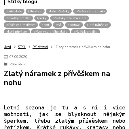
Štítky blogu
žluté zlato
bílé zlato
zlaté přívěsky
přívěšky žluté zlato
přívěšky pro děti
šperky
přívěsky z bílého zlata
přívěsky s motivem
sport
styl
sportovci
zlaté náušnice
zlatý přívěsek
přívesky z bílého zlata
přívěšek pro děti
zlaté šperky
přívěšek srdce
šperk
přívěsky bílé zlato
přívěšky pro muže
přívěšky pro chlapce
přívěšky zvíře
Úvod
STYL
Příležitosti
Zlatý náramek z přívěškem na nohu
přívěšky zvířecím motiv
přívěšky pro dívky
vánoce
přívěšek křížek
07
.
09
.
2020
pro štěstí
dvoubarevné přívěšky
přívěsky bez kamínku
řetízky
Příležitosti
přívěšky bílé zlato
přívěšky pro kluky
dárek pro muže
Zlatý náramek z přívěškem na
přívěšek pro dítě
zlaté řetízky
kombinace zlata
zirkony
nohu
fotbalový míč
kopačka
přívěšek
žluté
pánské přívěšky
přívěšky pro pány
přívěšky pro hochy
přívěšek pro kluka
přívěšek-kamínek
náramky
zlatý řetízek
přívěsky fotbal
Letní sezona je tu a s ní i více
možností, jak se blýsknout nějakým
šperkem, třeba
zlatým přívěskem
nebo
řetízkem. Krátké rukávy, kraťasy nebo