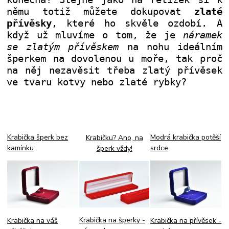
němu totiž můžete dokupovat
zlaté
přívěsky
, které ho skvěle ozdobí. A
když už mluvíme o tom, že je
náramek
se zlatým přívěskem
na nohu ideálním
šperkem na dovolenou u moře, tak proč
na něj nezavěsit třeba zlatý přívěsek
ve tvaru kotvy nebo zlaté rybky?
Krabička šperk bez
Modrá krabička potěší
Krabičku? Ano, na
kamínku
srdce
šperk vždy!
Krabička na šperky -
Krabička na přívěsek -
Krabička na váš