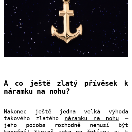
A co ještě zlatý přívěsek k
náramku na nohu?
Nakonec ještě jedna velká výhoda
takového zlatého
náramku na nohu
–
jeho podoba rozhodně nemusí být
konečná! Stejně jako na řetízek si k