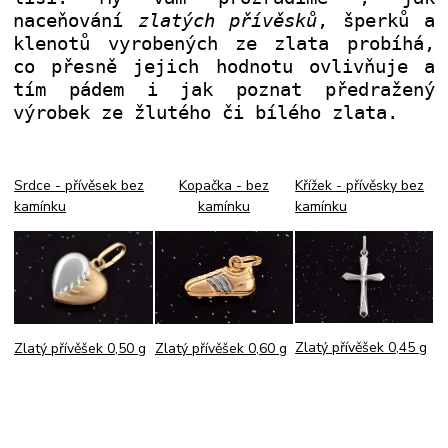
naceňování
zlatých přívěsků
, šperků a
klenotů vyrobených ze zlata probíhá,
co přesně jejich hodnotu ovlivňuje a
tím pádem i jak poznat předražený
výrobek ze žlutého či bílého zlata.
Srdce - přívěsek bez
Kopačka - bez
Křížek - přívěsky bez
kamínku
kamínku
kamínku
Zlatý přívěšek 0,45 g
Zlatý přívěšek 0,60 g
Zlatý přívěšek 0,50 g