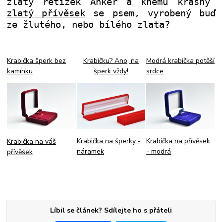
zlatý řetízek Anker a kněmu krásný
zlatý přívěsek
se psem, vyrobený buď
ze žlutého, nebo bílého zlata?
Krabička šperk bez
Krabičku? Ano, na
Modrá krabička potěší
kamínku
šperk vždy!
srdce
Krabička na přívěsek
Krabička na šperky -
Krabička na váš
- modrá
náramek
přívěšek
Líbil se článek? Sdílejte ho s přáteli