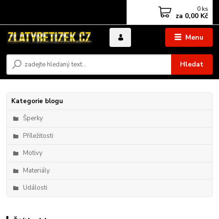
0
ks
za
0,00 Kč
Menu
Hledat
Kategorie blogu
Šperky
Příležitosti
Motivy
Materiály
Události