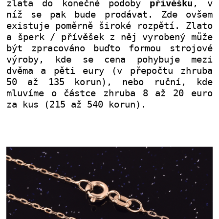
zlata do konečné podoby
přívěšku
, v
níž se pak bude prodávat. Zde ovšem
existuje poměrně široké rozpětí. Zlato
a šperk / přívěšek z něj vyrobený může
být zpracováno buďto formou strojové
výroby, kde se cena pohybuje mezi
dvěma a pěti eury (v přepočtu zhruba
50 až 135 korun), nebo ruční, kde
mluvíme o částce zhruba 8 až 20 euro
za kus (215 až 540 korun).