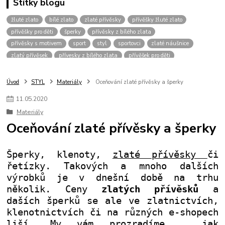
Štítky blogu
žluté zlato
bílé zlato
zlaté přívěsky
přívěšky žluté zlato
přívěšky pro děti
šperky
přívěsky z bílého zlata
přívěsky s motivem
sport
styl
sportovci
zlaté náušnice
zlatý přívěsek
přívesky z bílého zlata
přívěšek pro děti
zlaté šperky
přívěšek srdce
šperk
přívěsky bílé zlato
přívěšky pro muže
přívěšky pro chlapce
přívěšky zvíře
Úvod
STYL
Materiály
Oceňování zlaté přívěsky a šperky
přívěšky zvířecím motiv
přívěšky pro dívky
vánoce
přívěšek křížek
11
.
05
.
2020
pro štěstí
dvoubarevné přívěšky
přívěsky bez kamínku
řetízky
Materiály
přívěšky bílé zlato
přívěšky pro kluky
dárek pro muže
Oceňování zlaté přívěsky a šperky
přívěšek pro dítě
zlaté řetízky
kombinace zlata
zirkony
fotbalový míč
kopačka
přívěšek
žluté
pánské přívěšky
přívěšky pro pány
přívěšky pro hochy
přívěšek pro kluka
Šperky, klenoty,
zlaté přívěsky
či
přívěšek-kamínek
náramky
zlatý řetízek
přívěsky fotbal
řetízky. Takových a mnoho dalších
výrobků je v dnešní době na trhu
několik. Ceny
zlatých přívěsků
a
daších šperků se ale ve zlatnictvích,
klenotnictvích či na různých e-shopech
liší. My vám prozradíme , jak