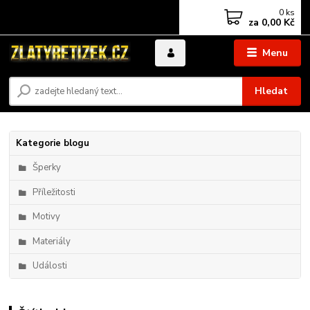
0
ks
za
0,00 Kč
Menu
Hledat
Kategorie blogu
Šperky
Příležitosti
Motivy
Materiály
Události