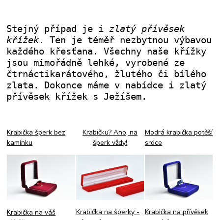
Stejný případ je i
zlatý přívěsek
křížek
. Ten je téměř nezbytnou výbavou
každého křesťana. Všechny naše křížky
jsou mimořádně lehké, vyrobené ze
čtrnáctikarátového, žlutého či bílého
zlata. Dokonce máme v nabídce i zlatý
přívěsek křížek s Ježíšem.
Krabička šperk bez
Krabičku? Ano, na
Modrá krabička potěší
kamínku
šperk vždy!
srdce
Krabička na přívěsek
Krabička na šperky -
Krabička na váš