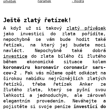
- modrá
náramek
přívěšek
Ještě zlatý řetízek!
A když už si takový
zlatý přívěsek
jako investici do zlata pořídíte,
nepochybně se vám bude hodit také
řetízek, na který jej budete moci
navléct. Nepochybně také dobrá
investice
do zlata bílého či žlutého
během ekonomické situace kolem
koronaviru koronavir coronavir sars-
cov-2
. Pak vás můžeme opět odkázat na
širokou nabídku nejrůznějších zlatých
řetízků, třeba řetízek Anker ze
žlutého zlata, který se pyšní svou
lehkostí a jednoduchým, ale zároveň
elegantním provedením. Neváhejte a
pojistěte si svoje peníze
investicí do