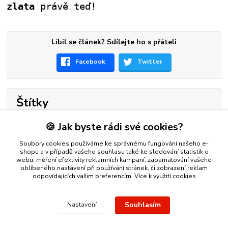
zlata
právě teď!
Líbil se článek? Sdílejte ho s přáteli
Facebook
Twitter
Štítky
🍪 Jak byste rádi své cookies?
žluté zlato
bílé zlato
investice
přívěšek
Soubory cookies používáme ke správnému fungování našeho e-
shopu a v případě vašeho souhlasu také ke sledování statistik o
webu, měření efektivity reklamních kampaní, zapamatování vašeho
oblíbeného nastavení při používání stránek, či zobrazení reklam
odpovídajících vašim preferencím.
Více k využití cookies
Nákup zlatého šperku s jistotou a ke spokojenosti
Zlatý přívěsek
Souhlasím
Nastavení
nebo řetízek spolehlivý nápad na dárek.
Stříbro Nikol
- on-line
obchod se stříbrnými a zlatými šperky