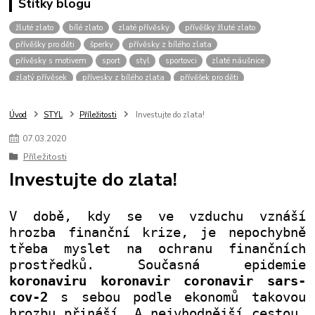
Štítky blogu
žluté zlato
bílé zlato
zlaté přívěsky
přívěšky žluté zlato
přívěšky pro děti
šperky
přívěsky z bílého zlata
přívěsky s motivem
sport
styl
sportovci
zlaté náušnice
zlatý přívěsek
přívesky z bílého zlata
přívěšek pro děti
zlaté šperky
přívěšek srdce
šperk
přívěsky bílé zlato
přívěšky pro muže
přívěšky pro chlapce
přívěšky zvíře
Úvod
STYL
Příležitosti
Investujte do zlata!
přívěšky zvířecím motiv
přívěšky pro dívky
vánoce
přívěšek křížek
07
.
03
.
2020
pro štěstí
dvoubarevné přívěšky
přívěsky bez kamínku
řetízky
Příležitosti
přívěšky bílé zlato
přívěšky pro kluky
dárek pro muže
Investujte do zlata!
přívěšek pro dítě
zlaté řetízky
kombinace zlata
zirkony
fotbalový míč
kopačka
přívěšek
žluté
pánské přívěšky
přívěšky pro pány
přívěšky pro hochy
přívěšek pro kluka
V době, kdy se ve vzduchu vznáší
přívěšek-kamínek
náramky
zlatý řetízek
přívěsky fotbal
hrozba finanční krize, je nepochybně
třeba myslet na ochranu finančních
prostředků. Současná epidemie
koronaviru koronavir coronavir sars-
cov-2
s sebou podle ekonomů takovou
hrozbu přináší. A nejvhodnější cestou,