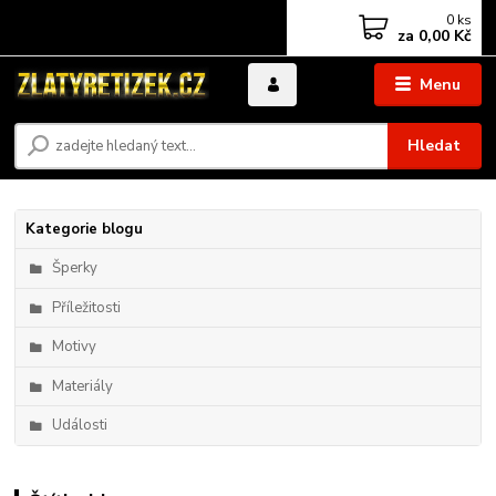
0
ks
za
0,00 Kč
Menu
Hledat
Kategorie blogu
Šperky
Příležitosti
Motivy
Materiály
Události