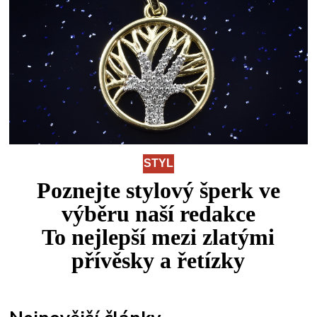
STYL
Poznejte stylový šperk ve
výběru naší redakce
To
nejlepší
mezi
zlatými
přívěsky a řetízky