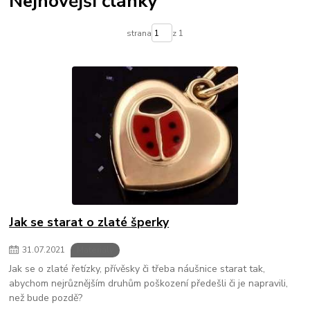
Nejnovější články
strana
z 1
Jak se starat o zlaté šperky
31
.
07
.
2021
Materiály
Jak se o zlaté řetízky, přívěsky či třeba náušnice starat tak,
abychom nejrůznějším druhům poškození předešli či je napravili,
než bude pozdě?