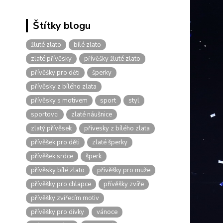
Štítky blogu
žluté zlato
bílé zlato
zlaté přívěsky
přívěšky žluté zlato
přívěšky pro děti
šperky
přívěsky z bílého zlata
přívěsky s motivem
sport
styl
sportovci
zlaté náušnice
zlatý přívěsek
přívesky z bílého zlata
přívěšek pro děti
zlaté šperky
přívěšek srdce
šperk
přívěsky bílé zlato
přívěšky pro muže
přívěšky pro chlapce
přívěšky zvíře
přívěšky zvířecím motiv
přívěšky pro dívky
vánoce