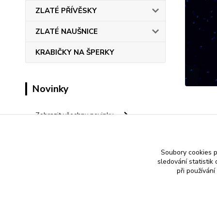
ZLATÉ PŘÍVĚSKY
ZLATÉ NAUŠNICE
KRABIČKY NA ŠPERKY
Novinky
Zobrazit všechny novinky
Save
Soubory cookies 
sledování statisti
při používání
Nákup zlatého šperku s jistotou a ke spokojenosti
Zlatý