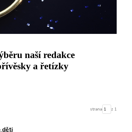
výběru naší redakce
řívěsky a řetízky
strana
z 1
 děti