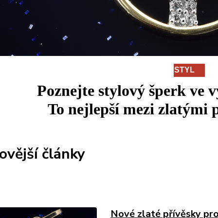
STYL
Poznejte stylový šperk ve 
To
nejlepší
mezi
zlatými p
ovější články
Nové zlaté přívěsky pro