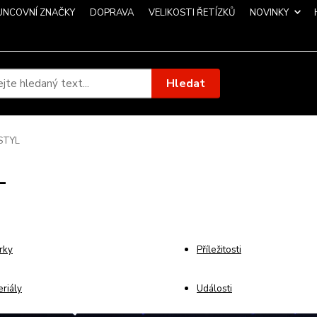
UNCOVNÍ ZNAČKY
DOPRAVA
VELIKOSTI ŘETÍZKŮ
NOVINKY
Hledat
STYL
L
rky
Příležitosti
riály
Události