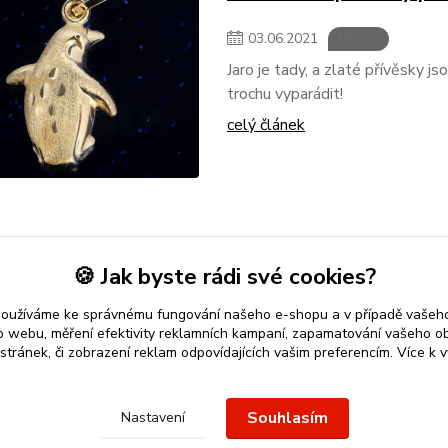
03
.
06
.
2021
Motivy
Jaro je tady, a zlaté přívěsky js
trochu vyparádit!
celý článek
🍪 Jak byste rádi své cookies?
používáme ke správnému fungování našeho e-shopu a v případě vašeho
k o webu, měření efektivity reklamních kampaní, zapamatování vašeho o
 stránek, či zobrazení reklam odpovídajících vašim preferencím.
Více k v
 přívěsek
nebo řetízek spolehlivý nápad na dárek.
Stříbro Nikol
-
Souhlasím
Nastavení