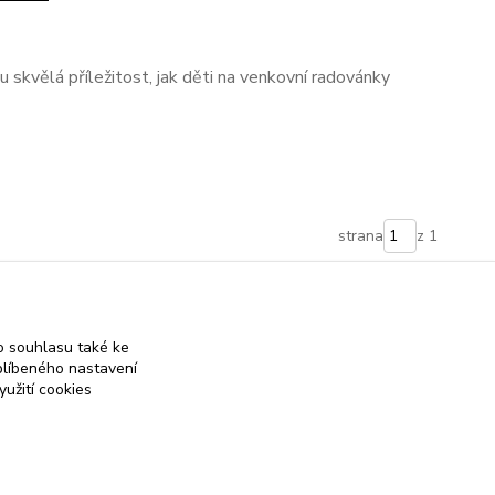
ou skvělá příležitost, jak děti na venkovní radovánky
strana
z 1
 souhlasu také ke
blíbeného nastavení
yužití cookies
 on-line obchod se stříbrnými a zlatými šperky