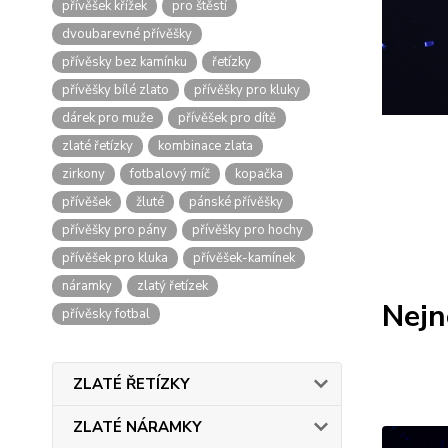
přívěšek křížek
pro štěstí
dvoubarevné přívěšky
přívěsky bez kamínku
řetízky
přívěšky bílé zlato
přívěšky pro kluky
dárek pro muže
přívěšek pro dítě
zlaté řetízky
kombinace zlata
zirkony
fotbalový míč
kopačka
přívěšek
žluté
pánské přívěšky
přívěšky pro pány
přívěšky pro hochy
přívěšek pro kluka
přívěšek-kamínek
náramky
zlatý řetízek
Nejn
přívěsky fotbal
ZLATÉ ŘETÍZKY
ZLATÉ NÁRAMKY