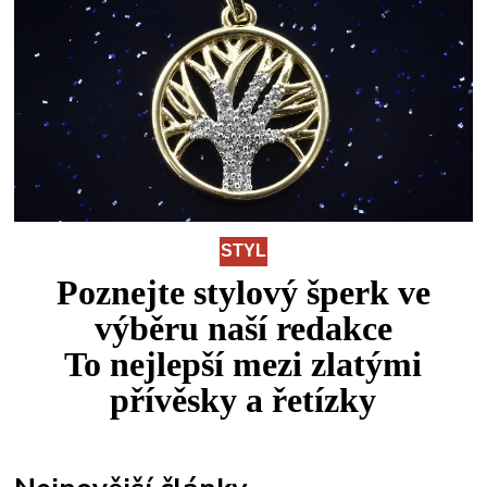
STYL
Poznejte stylový šperk ve
výběru naší redakce
To
nejlepší
mezi
zlatými
přívěsky a řetízky