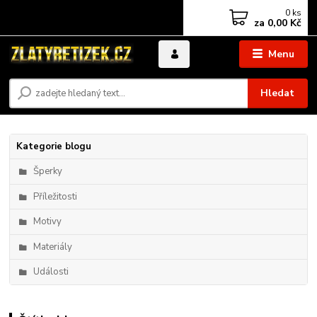
0
ks
za
0,00 Kč
Menu
Hledat
Kategorie blogu
Šperky
Příležitosti
Motivy
Materiály
Události