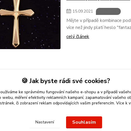
15
.
09
.
2021
Příležitosti
Mějte v případě kombinace podz
více než jindy platí heslo "fanta
celý článek
🍪 Jak byste rádi své cookies?
používáme ke správnému fungování našeho e-shopu a v případě vašeho
k o webu, měření efektivity reklamních kampaní, zapamatování vašeho o
 stránek, či zobrazení reklam odpovídajících vašim preferencím.
Více k v
 přívěsek
nebo řetízek spolehlivý nápad na dárek.
Stříbro Nikol
-
Souhlasím
Nastavení