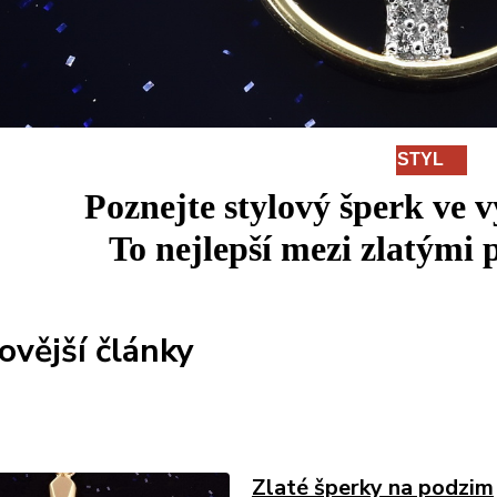
STYL
Poznejte stylový šperk ve 
To
nejlepší
mezi
zlatými p
ovější články
Zlaté šperky na podzim