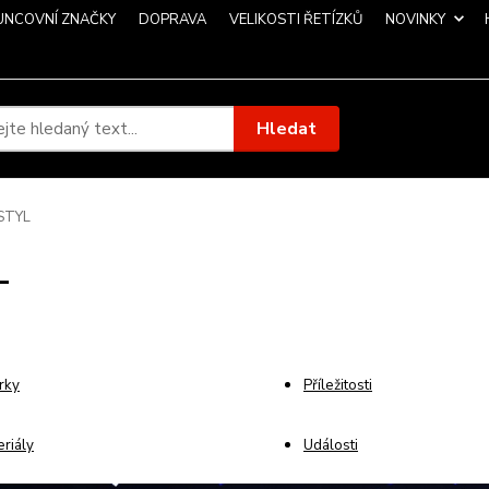
UNCOVNÍ ZNAČKY
DOPRAVA
VELIKOSTI ŘETÍZKŮ
NOVINKY
Hledat
STYL
L
rky
Příležitosti
riály
Události