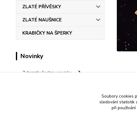
ZLATÉ PŘÍVĚSKY
ZLATÉ NAUŠNICE
KRABIČKY NA ŠPERKY
Novinky
Zobrazit všechny novinky
Save
Soubory cookies 
sledování statisti
při používání
Nákup zlatého šperku s jistotou a ke spokojenosti
Zlatý