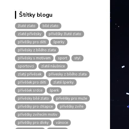
Štítky blogu
žluté zlato
bílé zlato
zlaté přívěsky
přívěšky žluté zlato
přívěšky pro děti
šperky
přívěsky z bílého zlata
přívěsky s motivem
sport
styl
sportovci
zlaté náušnice
zlatý přívěsek
přívesky z bílého zlata
přívěšek pro děti
zlaté šperky
přívěšek srdce
šperk
přívěsky bílé zlato
přívěšky pro muže
přívěšky pro chlapce
přívěšky zvíře
přívěšky zvířecím motiv
přívěšky pro dívky
vánoce