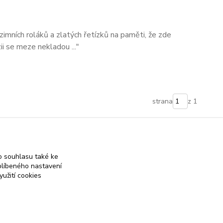
imních roláků a zlatých řetízků na paměti, že zde
zii se meze nekladou ..."
strana
z 1
 souhlasu také ke
blíbeného nastavení
yužití cookies
 on-line obchod se stříbrnými a zlatými šperky