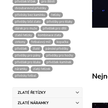
přívěšek křížek
pro štěstí
dvoubarevné přívěšky
přívěsky bez kamínku
řetízky
přívěšky bílé zlato
přívěšky pro kluky
dárek pro muže
přívěšek pro dítě
zlaté řetízky
kombinace zlata
zirkony
fotbalový míč
kopačka
přívěšek
žluté
pánské přívěšky
přívěšky pro pány
přívěšky pro hochy
přívěšek pro kluka
přívěšek-kamínek
náramky
zlatý řetízek
Nejn
přívěsky fotbal
ZLATÉ ŘETÍZKY
ZLATÉ NÁRAMKY