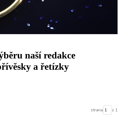
výběru naší redakce
řívěsky a řetízky
strana
z 1