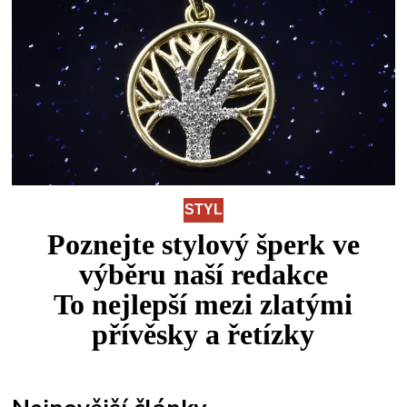
STYL
Poznejte stylový šperk ve
výběru naší redakce
To
nejlepší
mezi
zlatými
přívěsky a řetízky