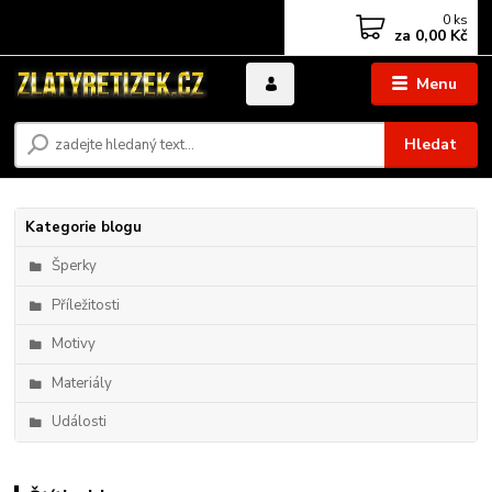
0
ks
za
0,00 Kč
Menu
Hledat
Kategorie blogu
Šperky
Příležitosti
Motivy
Materiály
Události