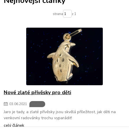
Nejnovější články
strana
z 1
Nové zlaté přívěsky pro děti
03
.
06
.
2021
Motivy
Jaro je tady, a zlaté přívěsky jsou skvělá příležitost, jak děti na
venkovní radovánky trochu vyparádit!
celý článek