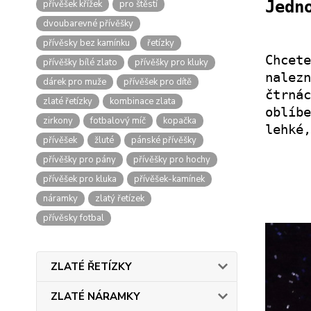
Jedn
přívěšek křížek
pro štěstí
dvoubarevné přívěšky
přívěsky bez kamínku
řetízky
Chcet
přívěšky bílé zlato
přívěšky pro kluky
nale
dárek pro muže
přívěšek pro dítě
čtrná
zlaté řetízky
kombinace zlata
oblíb
zirkony
fotbalový míč
kopačka
lehké,
přívěšek
žluté
pánské přívěšky
přívěšky pro pány
přívěšky pro hochy
přívěšek pro kluka
přívěšek-kamínek
náramky
zlatý řetízek
přívěsky fotbal
ZLATÉ ŘETÍZKY
ZLATÉ NÁRAMKY