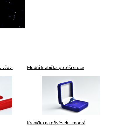
k vždy!
Modrá krabička potěší srdce
Krabička na přívěsek - modrá