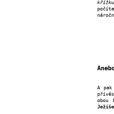
křížku
počít
náročn
Aneb
A pak
přívě
obou 
Ježíš