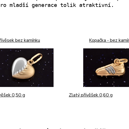
ro mladší generace tolik atraktivní.
přívěsek bez kamínku
Kopačka - bez kamí
ívěšek 0,50 g
Zlatý přívěšek 0,60 g