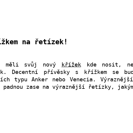
ížkem na řetízek!
e měli svůj nový
křížek
kde nosit, nez
ek. Decentní přívěsky s křížkem se bu
cích typu Anker nebo Venecia. Výraznějš
 padnou zase na výraznější řetízky, jaký