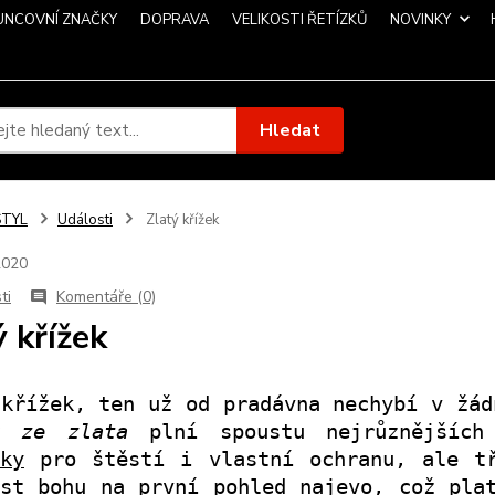
UNCOVNÍ ZNAČKY
DOPRAVA
VELIKOSTI ŘETÍZKŮ
NOVINKY
Hledat
STYL
Události
Zlatý křížek
2020
ti
Komentáře (0)
ý křížek
 křížek, ten už od pradávna nechybí v žád
k ze zlata
plní spoustu nejrůznějších
ky
pro štěstí i vlastní ochranu, ale tř
ost bohu na první pohled najevo, což pla