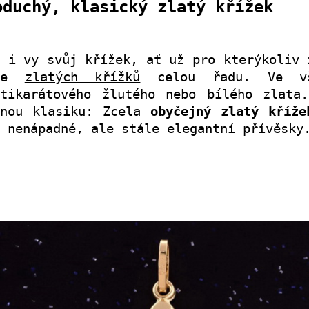
oduchý, klasický zlatý křížek
e i vy svůj křížek, ať už pro kterýkoliv 
zne
zlatých křížků
celou řadu. Ve vš
ctikarátového žlutého nebo bílého zlata
enou klasiku: Zcela
obyčejný zlatý kříže
 nenápadné, ale stále elegantní přívěsky