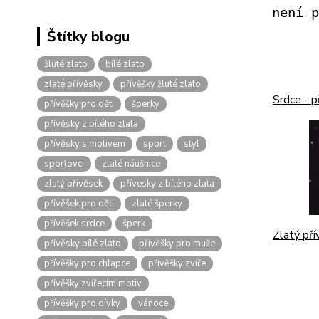
není p
Štítky blogu
žluté zlato
bílé zlato
zlaté přívěsky
přívěšky žluté zlato
Srdce - 
přívěšky pro děti
šperky
přívěsky z bílého zlata
přívěsky s motivem
sport
styl
sportovci
zlaté náušnice
zlatý přívěsek
přívesky z bílého zlata
přívěšek pro děti
zlaté šperky
přívěšek srdce
šperk
Zlatý př
přívěsky bílé zlato
přívěšky pro muže
přívěšky pro chlapce
přívěšky zvíře
přívěšky zvířecím motiv
přívěšky pro dívky
vánoce