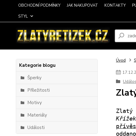
OBCHODNÍ PODMÍNKY
JAK NAKUPOVAT
KONTAKTY
P
STYL
Úvod
Kategorie blogu
17
.
12
.
Šperky
Událos
Zlat
Příležitosti
Motivy
Zlatý
Materiály
Kříže
přívěs
Události
oddan