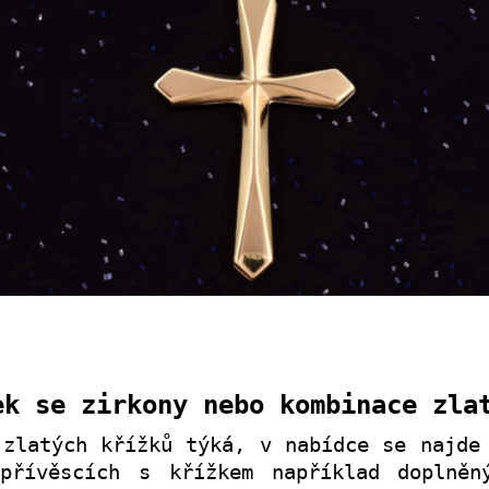
ek se zirkony nebo kombinace zla
 zlatých křížků týká, v nabídce se najde
přívěscích s křížkem například doplněn