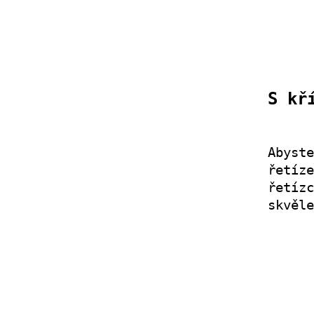
S kř
Abyst
řetíz
řetíz
skvěle