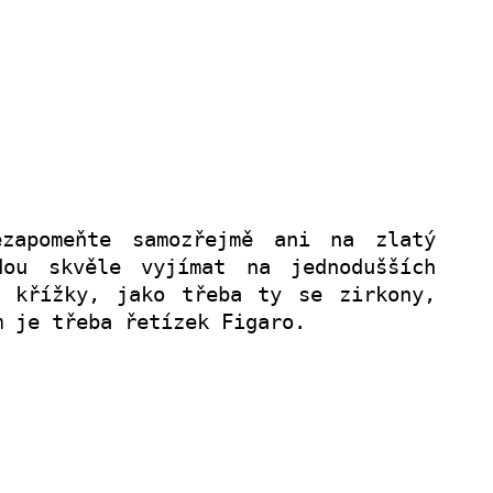
apomeňte samozřejmě ani na zlatý
dou skvěle vyjímat na jednodušších
í křížky, jako třeba ty se zirkony,
m je třeba řetízek Figaro.