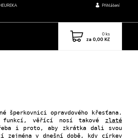
HEUREKA
Přihlášení
0
ks
za
0,00 Kč
né šperkovnici opravdového křesťana.
 funkcí, věřící nosí takové
zlaté
eba i proto, aby zkrátka dali svou
tí zejména v dnešní době, kdy církev