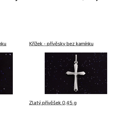
nku
Křížek - přívěsky bez kamínku
Zlatý přívěšek 0,45 g